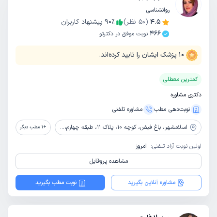
روانشناسی
4.5
(
50
نظر)
٪
90
پیشنهاد کاربران
466
نوبت موفق در دکترتو
10
پزشک ایشان را تایید کرده‌اند.
کمترین معطلی
دکتری مشاوره
نوبت‌دهی مطب
مشاوره‌ تلفنی
اسلامشهر،
باغ فیض، کوچه 10، پلاک 11، طبقه چهارم، واحد 4
+
1
مطب دیگر
اولین نوبت آزاد تلفنی:
امروز
مشاهده پروفایل
مشاوره آنلاین بگیرید
نوبت مطب بگیرید