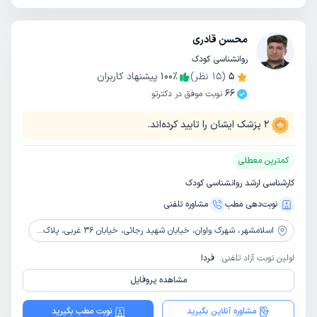
محسن قادری
روانشناسی کودک
5
(
15
نظر)
٪
100
پیشنهاد کاربران
66
نوبت موفق در دکترتو
2
پزشک ایشان را تایید کرده‌اند.
کمترین معطلی
کارشناسی ارشد روانشناسی کودک
نوبت‌دهی مطب
مشاوره‌ تلفنی
اسلامشهر،
شهرک واوان، خیابان شهید رجائی، خیابان 36 غربی، پلاک 1 طبقه 1
اولین نوبت آزاد تلفنی:
فردا
مشاهده پروفایل
مشاوره آنلاین بگیرید
نوبت مطب بگیرید