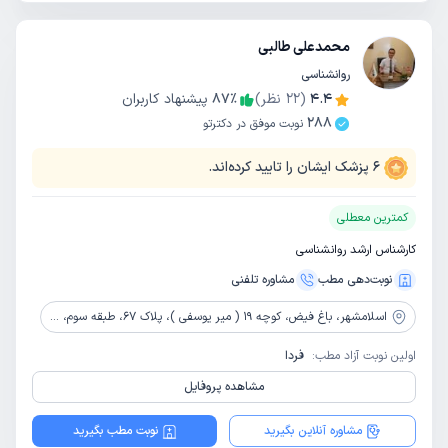
محمدعلی طالبی
روانشناسی
4.4
(
22
نظر)
٪
87
پیشنهاد کاربران
288
نوبت موفق در دکترتو
6
پزشک ایشان را تایید کرده‌اند.
کمترین معطلی
کارشناس ارشد روانشناسی
نوبت‌دهی مطب
مشاوره‌ تلفنی
اسلامشهر،
باغ فیض، کوچه 19 ( میر یوسفی )، پلاک 67، طبقه سوم، مرکز روانشناسی و روانپزشکی صدای امید
اولین نوبت آزاد مطب:
فردا
مشاهده پروفایل
مشاوره آنلاین بگیرید
نوبت مطب بگیرید