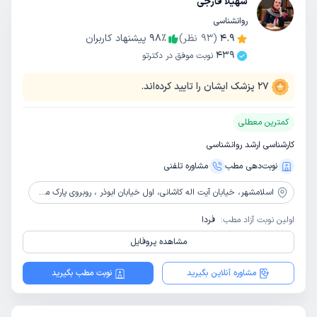
سهیلا فارجی
روانشناسی
4.9
(
93
نظر)
٪
98
پیشنهاد کاربران
439
نوبت موفق در دکترتو
27
پزشک ایشان را تایید کرده‌اند.
کمترین معطلی
کارشناسی ارشد روانشناسی
نوبت‌دهی مطب
مشاوره‌ تلفنی
اسلامشهر،
خیابان آیت اله کاشانی، اول خیابان ابوذر ، روبروی پارک مطهری، پلاک 12، مرکز مشاوره و پزشکی ژینوس
اولین نوبت آزاد مطب:
فردا
مشاهده پروفایل
مشاوره آنلاین بگیرید
نوبت مطب بگیرید