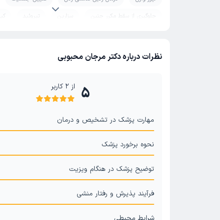
جلوگیری از سقط مکرر جنین
سزارین
تیروئید
کی
چکاپ بارداری
نظرات درباره دکتر مرجان محبوبی
از
2
کاربر
5
مهارت پزشک در تشخیص و درمان
نحوه برخورد پزشک
توضیح پزشک در هنگام ویزیت
فرآیند پذیرش و رفتار منشی
شرایط محیطی