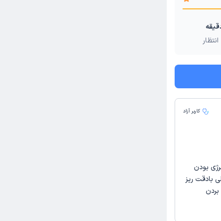
انتظار
کاربر آزاد
رژی بودن
 بادقت ریز
بردن