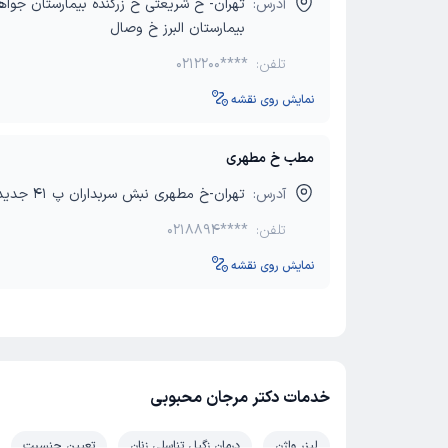
آدرس:
تهران- خ شریعتی خ زرگنده بیمارستان جواه
بیمارستان البرز خ وصال
تلفن:
0212200****
نمایش روی نقشه
مطب خ مطهری
آدرس:
تهران-خ مطهری نبش سربداران پ 41 جدید ط 4
تلفن:
0218894****
نمایش روی نقشه
خدمات دکتر مرجان محبوبی
لیزر واژن
درمان زگیل تناسلی زنان
تعیین جنسیت