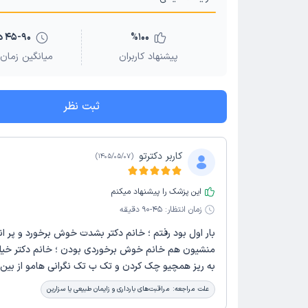
100
%
45-90 دقیقه
پیشنهاد کاربران
میانگین زمان 
ثبت نظر
کاربر دکترتو
)
1405/05/07
(
این پزشک را پیشنهاد میکنم
زمان انتظار:
45-90 دقیقه
بار اول بود رفتم ؛ خانم دکتر بشدت خوش برخورد و پر ان
منشیون هم خانم خوش برخوردی بودن ؛ خانم دکتر خیلی
به ریز همچیو چک کردن و تک ب تک نگرانی هامو از بین 
علت مراجعه:
مراقبت‌های بارداری و زایمان طبیعی یا سزارین