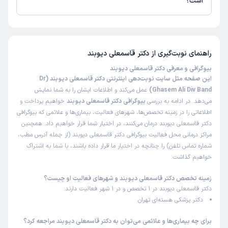
است؟
دکتر دیوبند خیلی دکتر خوبیه وخیلی عالی راهنمایی میکنه
تا کنون 52 نفر به دکتر قاسمعلی دیوبند رای داده‌اند. میانگین امتیازی دکتر
قاسمعلی دیوبند 5 از 5 است.
مشاوره تلفنی از دکترتو
فرشته
راهنمای نوبت‌گیری از
دکتر قاسمعلی دیوبند
)
1404/11/11
(
بیوگرافی و معرفی دکتر قاسمعلی دیوبند
این پزشک را پیشنهاد میکنم
این صفحه مثل سایت نوبت‌دهی اینترنتی دکتر قاسمعلی دیوبند (Dr
Ghasem Ali Div Band)
عمل می‌کند و اطلاعات ایشان را به شما نمایش
یک سال هست که برای مشکل کنسر پروستات پدرم به آقای دکتر
می‌دهد. در ادامه به بررسی
بیوگرافی دکتر قاسمعلی دیوبند
خواهیم پرداخت و
مراجعه می‌کنیم. از تخصص و مهارت بالاشون که بگذریم، هر چه
اطلاعاتی را در زمینه تخصص‌ها، شهرهای فعالیت، بیماری‌ها و علائمی که بیوگرافی
از دلسوزی و خوبی و مهربانی ایشون بگم کم گفتم. همیشه با
دکتر قاسمعلی دیوبند درمان می‌کنند، در اختیار شما قرار خواهیم داد. همچنین
نهایت حوصله و دقت پیگیر مسائل هستند و بسیار دقیق و
مراکز درمانی محل فعالیت بیوگرافی دکتر قاسمعلی دیوبند (از جمله آدرس مطب،
دلسوز عمل می‌کنند. ما که هیچ‌وقت نمی‌تونیم الطافشون رو
شماره تماس تلفن) را چنانچه در اختیار ما قرار داده باشند، با شما به اشتراک
جبران کنیم. انشالله خدا بهشون سلامتی، دل خوش و عاقبت
خواهیم گذاشت.
به‌خیری عطا کنه.
زمینه تخصص دکتر قاسمعلی دیوبند و شهرهای فعالیت او چیست؟
دکتر قاسمعلی دیوبند در 1 تخصص و در 1 شهر فعالیت دارند:
دکتر پزشکی هسته‌ای تهران
مشاوره تلفنی از دکترتو
محمدحسین
)
1404/09/21
(
برای چه بیماری‌ها و علائمی می‌توان به دکتر قاسمعلی دیوبند مراجعه کرد؟