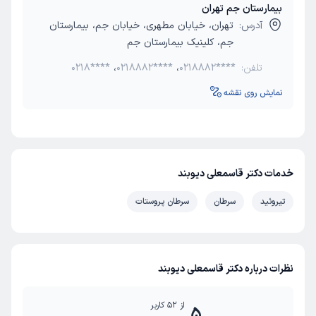
بیمارستان جم تهران
آدرس:
تهران، خیابان مطهری، خیابان جم، بیمارستان
جم، کلینیک بیمارستان جم
تلفن:
0218882****
،
0218882****
،
0218****
نمایش روی نقشه
خدمات دکتر قاسمعلی دیوبند
تیروئید
سرطان
سرطان پروستات
نظرات درباره دکتر قاسمعلی دیوبند
از
52
کاربر
5