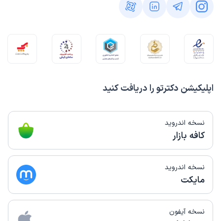
مشاوره تلفنی از دکترتو
انوشیروان
)
1403/11/20
(
این پزشک را پیشنهاد میکنم
دکتر بسیار با تجربه و دلسوز هستند
اپلیکیشن دکترتو را دریافت کنید
غزال
کاربر آزاد
)
1403/11/20
(
نسخه اندروید
کافه بازار
این پزشک را پیشنهاد میکنم
زمان انتظار:
0-15 دقیقه
با سلام واحترام جناب آقای دکتر دیوبند رو بسیار باعلم و حاذق
نسخه اندروید
و دقیق و صبور و متعهد دیدیمشون ایشون جزو نادر دکترهایی
مایکت
هستند که به صحبت های همراه و بیمار گوش میده زمان زیادی
میده به این موضوع و بسیار راهنمایی ارزنده ای دراختیار
نسخه آیفون
میگذاره خدا حفظشون بکنه