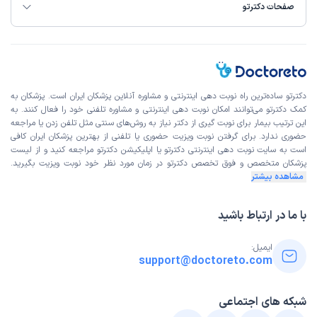
تجربه خوبی بود با توجه به کمبود نوبت ها توصیه میکنم به
صفحات دکترتو
ویژه برای کسانی نیاز به مشورت فوری دارند 🙏🏻 توضیحات
آقای دکتر دیوبند عزیز بسیار برای ما و شرایطی که داشتیم مفید
بود با آرزوی سلامتی برای همه
دکترتو ساده‌ترین راه نوبت‌ دهی اینترنتی و مشاوره آنلاین پزشکان ایران است. پزشکان به
مشاوره تلفنی از دکترتو
کمک دکترتو می‌توانند امکان نوبت دهی اینترنتی و مشاوره تلفنی خود را فعال کنند. به
کاربر دکترتو
)
1404/01/16
(
این ترتیب بیمار برای نوبت گیری از دکتر نیاز به روش‌های سنتی مثل تلفن زدن یا مراجعه
حضوری ندارد. برای گرفتن نوبت ویزیت حضوری یا تلفنی از بهترین پزشکان ایران کافی
این پزشک را پیشنهاد میکنم
است به
سایت نوبت دهی اینترنتی
دکترتو یا اپلیکیشن دکترتو مراجعه کنید و از
لیست
پزشکان متخصص و فوق تخصص
دکترتو در زمان مورد نظر خود نوبت ویزیت بگیرید.
دکتر بسیار متخصص،با حوصله وضعیت بیماری رو شرح دادن و
مشاهده بیشتر
به همه‌ی سوالاتم صبورانه پاسخ دادن. خیلی ازشون ممنونم.
با ما در ارتباط باشید
مشاوره تلفنی از دکترتو
کاربر دکترتو
ایمیل:
)
1403/12/16
(
support@doctoreto.com
این پزشک را پیشنهاد میکنم
شبکه های اجتماعی
با وقت حوصله جواب دادن