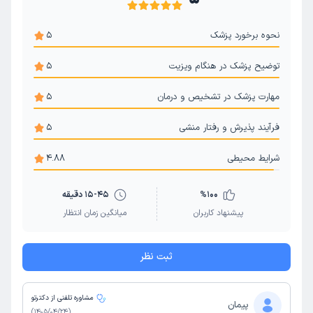
نحوه برخورد پزشک
5
توضیح پزشک در هنگام ویزیت
5
مهارت پزشک در تشخیص و درمان
5
فرآیند پذیرش و رفتار منشی
5
شرایط محیطی
4.88
100
%
15-45 دقیقه
پیشنهاد کاربران
میانگین زمان انتظار
ثبت نظر
مشاوره تلفنی از دکترتو
پیمان
)
1405/04/24
(