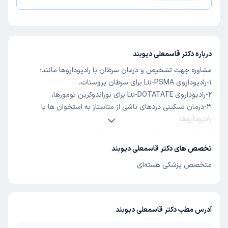
درباره دکتر قاسمعلی دیوبند
مشاوره جهت تشخیص و درمان سرطان با رادیوداروها مانند؛
1-رادیوداروی Lu-PSMA برای سرطان پروستات،
2-رادیوداروی Lu-DOTATATE برای نوراندوکرین تومورها،
3-درمان تسکینی دردهای ناشی از متاستاز به استخوان ها با
رادیوداروها،
4-درمان با یدرادیواکتیو برای بیماری های تیرویید.
-مشورت در مورد اسکن های پزشکی هسته ای و پت اسکن
.
تخصص های دکتر قاسمعلی دیوبند
متخصص پزشکی هسته‌ای
آدرس مطب دکتر قاسمعلی دیوبند