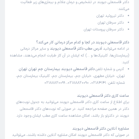
دکتر قاسمعلی دیوبند در تشخیص و درمان علائم و بیماری‌های زیر فعالیت
این پزشک را پیشنهاد میکنم
می‌کنند:
جناب دکتر دیوبند، دلسوز، مسلط و وقت شناس بودن
دکتر تیروئید تهران
دکتر سرطان تهران
دکتر سرطان پروستات تهران
مشاوره تلفنی از دکترتو
کاربر دکترتو
)
1404/09/16
(
دکتر قاسمعلی دیوبند در کجا و کدام مرکز درمانی کار می‌کند؟
در ادامه می‌توانید
آدرس مطب دکتر قاسمعلی دیوبند
و سایر مراکز درمانی
این پزشک را پیشنهاد میکنم
(بیمارستان‌ها، کلینیک‌ها و …) که ایشان در آن کار طبابت انجام می‌دهند، مشاهده
کنید:
گذشته از تخصص و دانش و سواد بسیار بالا، ایشان یک انسان
آدرس و شماره تلفن
دکتر قاسمعلی دیوبند بیمارستان جم تهران تهران
دلسوز، با وجدان و همه چی تمام هستند انشاالله که همیشه
تهران، خیابان مطهری، خیابان جم، بیمارستان جم، کلینیک بیمارستان جم،
سلامت باشند.
شماره تلفن: 02184141، 02188820090، 02188820099
ساعت کاری دکتر قاسمعلی دیوبند
مشاوره تلفنی از دکترتو
برای اطلاع از ساعت کاری دکتر قاسمعلی دیوبند می‌توانید به جدول نوبت‌های
عصمت
)
1404/08/19
(
دکتر در همین صفحه مراجعه کنید. در صورتی که نوبت‌های دکتر قاسمعلی
دیوبند در دکترتو باز باشد، امکان مشاهده ساعت کاری مطب ایشان وجود دارد.
این پزشک را پیشنهاد میکنم
مشاوره آنلاین دکتر قاسمعلی دیوبند
دکتر بسیار با تخصص و عالی هستند،دلسوز بیمار هستند،خدا
در صورتی که دکتر قاسمعلی دیوبند امکان مشاوره آنلاین داشته باشند، می‌توانید
حفظشون بکنه.