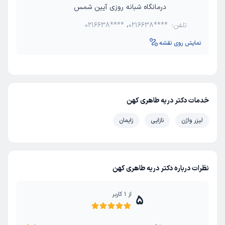
درمانگاه شبانه روزی آیین شمس
تلفن:
0216638****
،
0216638****
نمایش روی نقشه
خدمات دکتر دریه طاهری کهن
لیزر واژن
نازایی
زایمان
نظرات درباره دکتر دریه طاهری کهن
از
1
کاربر
5