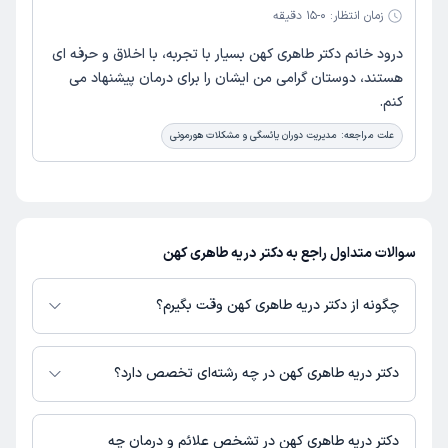
زمان انتظار:
0-15 دقیقه
درود خانم دکتر طاهری کهن بسیار با تجربه، با اخلاق و حرفه ای
هستند، دوستان گرامی من ایشان را برای درمان پیشنهاد می
کنم.
علت مراجعه:
مدیریت دوران یائسگی و مشکلات هورمونی
سوالات متداول راجع به دکتر دریه طاهری کهن
چگونه از دکتر دریه طاهری کهن وقت بگیرم؟
در صورتی که
دکتر دریه طاهری کهن
دارای پروفایل فعال و نوبت‌دهی باز در پلتفرم
دکترتو باشند، می‌توانید از طریق این پلتفرم برای دریافت نوبت اقدام کنید. در
دکتر دریه طاهری کهن در چه رشته‌ای تخصص دارد؟
صورت فعال بودن پروفایل پزشک در دکترتو، امکان مشاهده نوبت‌های آزاد، آدرس
مطب، شماره تماس، برنامه حضور در مطب، تصاویر پزشک، ساعات کاری و سایر
دکتر دریه طاهری کهن در رشته‌های زیر (پزشکی) تخصص دارند:
اطلاعات مرتبط با خدمات پزشکی و نوبت‌گیری ممکن است در پروفایل ایشان در
زنان و زایمان
دکتر دریه طاهری کهن در تشخص علائم و درمان چه