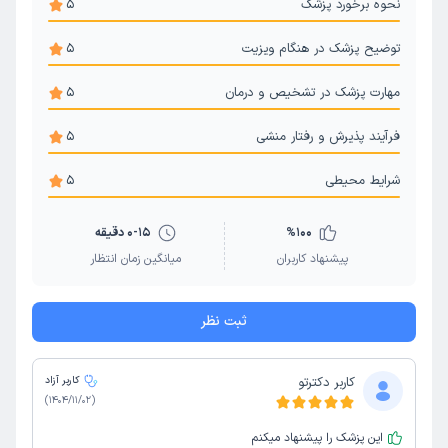
نحوه برخورد پزشک
5
توضیح پزشک در هنگام ویزیت
5
مهارت پزشک در تشخیص و درمان
5
فرآیند پذیرش و رفتار منشی
5
شرایط محیطی
5
100
%
0-15 دقیقه
پیشنهاد کاربران
میانگین زمان انتظار
ثبت نظر
کاربر دکترتو
کاربر آزاد
)
1404/11/02
(
این پزشک را پیشنهاد میکنم