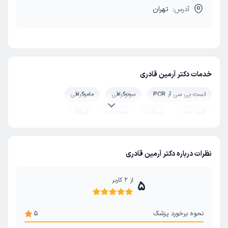
آدرس:
تهران
خدمات دکتر آرمین قادری
تست پی سی آر PCR
سونوگرافی
ماموگرافی
فشار خون
تیروئید
معده درد
اسهال
عفونت ادراری
بیماری های ریوی
عفونت واژن
قاعدگی (پریود)
سندرم روده تحریک پذیر
هموروئید و بواسیر
نظرات درباره دکتر آرمین قادری
سینه
درمان وسواس
دست درد
تب
دیابت
از
2
کاربر
5
کم خونی
مجاری تنفسی
آرتریت روماتوئید
مشکلات مفصلی و عضلانی
عفونت تبخال
سرماخوردگی
نحوه برخورد پزشک
5