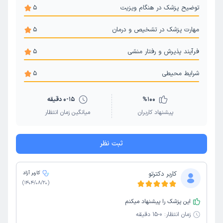
توضیح پزشک در هنگام ویزیت
5
مهارت پزشک در تشخیص و درمان
5
فرآیند پذیرش و رفتار منشی
5
شرایط محیطی
5
100
%
0-15 دقیقه
پیشنهاد کاربران
میانگین زمان انتظار
ثبت نظر
کاربر دکترتو
کاربر آزاد
)
1404/08/20
(
این پزشک را پیشنهاد میکنم
زمان انتظار:
0-15 دقیقه