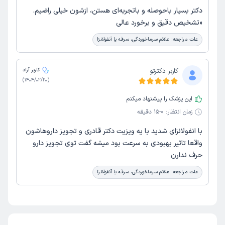
دکتر بسیار باحوصله و باتجربه‌ای هستن، ازشون خیلی راضیم.
«تشخیص دقیق و برخورد عالی
علت مراجعه:
علائم سرماخوردگی، سرفه یا آنفولانزا
کاربر دکترتو
کاربر آزاد
)
1404/02/20
(
این پزشک را پیشنهاد میکنم
زمان انتظار:
0-15 دقیقه
با انفولانزای شدید با یه ویزیت دکتر قادری و تجویز داروهاشون
واقعا تاثیر بهبودی به سرعت بود میشه گفت توی تجویز دارو
حرف ندارن
علت مراجعه:
علائم سرماخوردگی، سرفه یا آنفولانزا