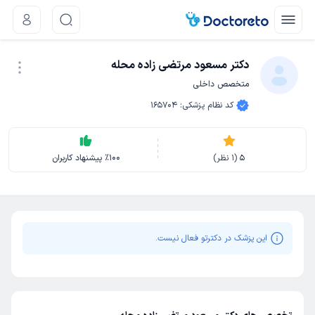
دکتر مسعود مرتضی زاده محله
متخصص داخلی
نوبت اینترنتی
کد نظام پزشکی
:
165704
5
(
1
نظر)
100
٪
پیشنهاد کاربران
این پزشک در دکترتو فعال نیست.