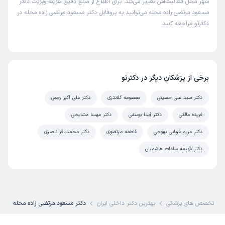
شهر محل فعالیت‌اش تغییر می‌کند. برای اطلاع از مبلغ دقیق هزینه ویزیت دکتر
مسعود مرتضی زاده محله می‌توانید به پروفایل دکتر مسعود مرتضی زاده محله در
دکترتو مراجعه کنید.
برخی از پزشکان دیگر در دکترتو
دکتر سید علی حسینی
معصومه کلانتری
دکتر علی اکبر رجبی
فریده مالکی
دکتر آیدا یوسفی
دکتر مهسا مشایخی
دکتر مریم قربانی نهوجی
فاطمه مرتضوی
دکتر محمدباقر ناصری
دکتر فهیمه سادات هاشمیان
تخصص های پزشکی
بهترین دکتر داخلی ایران
دکتر مسعود مرتضی زاده محله