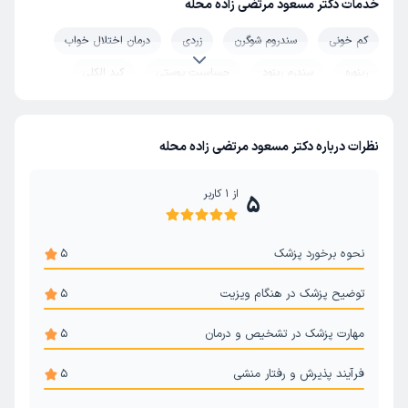
خدمات دکتر مسعود مرتضی زاده محله
کم خونی
سندروم شوگرن
زردی
درمان اختلال خواب
رینوره
سندرم رینود
حساسیت پوستی
کبد الکلی
بیماری لایم
شوک عفونی (شوک سپتیک)
همانژیوم
نظرات درباره دکتر مسعود مرتضی زاده محله
از
1
کاربر
5
نحوه برخورد پزشک
5
توضیح پزشک در هنگام ویزیت
5
مهارت پزشک در تشخیص و درمان
5
فرآیند پذیرش و رفتار منشی
5