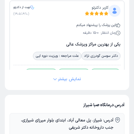
کاربر دکترتو
نوبت از دکترتو
)
1405/04/10
(
این
پزشک
را پیشنهاد میکنم
زمان انتظار:
0-15 دقیقه
یکی از بهترین مراکز و‌پزشک عالی
دکتر سوسن گودرزی نژاد
علت مراجعه : ویزیت دوره ایی
برخورد مناسب
توضیحات کافی
تشخیص دقیق
نمایش بیشتر
پذیرش خوب
تعرفه مناسب
کمترین معطلی
کاربر دکترتو
نوبت از دکترتو
آدرس درمانگاه صبا شیراز
)
1405/03/22
(
این
پزشک
را پیشنهاد میکنم
آدرس:
شیراز، پل معالی آباد، ابتدای بلوار میرزای شیرازی،
زمان انتظار:
15-45 دقیقه
جنب داروخانه دکتر شریفی