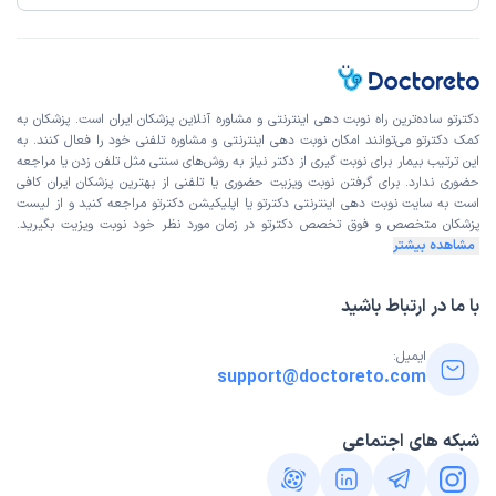
این
پزشک
را پیشنهاد میکنم
زمان انتظار:
0-15 دقیقه
پزشک بسیار با تجربه ای هستن و خیلی بهشون اعتقاد دارم
دکتر محمد حسن سربی
علت مراجعه : سرفه
دکترتو ساده‌ترین راه نوبت‌ دهی اینترنتی و مشاوره آنلاین پزشکان ایران است. پزشکان به
کمک دکترتو می‌توانند امکان نوبت دهی اینترنتی و مشاوره تلفنی خود را فعال کنند. به
این ترتیب بیمار برای نوبت گیری از دکتر نیاز به روش‌های سنتی مثل تلفن زدن یا مراجعه
برخورد مناسب
توضیحات کافی
تشخیص دقیق
حضوری ندارد. برای گرفتن نوبت ویزیت حضوری یا تلفنی از بهترین پزشکان ایران کافی
است به
سایت نوبت دهی اینترنتی
دکترتو یا اپلیکیشن دکترتو مراجعه کنید و از
لیست
پذیرش خوب
تعرفه مناسب
کمترین معطلی
پزشکان متخصص و فوق تخصص
دکترتو در زمان مورد نظر خود نوبت ویزیت بگیرید.
مشاهده بیشتر
کاربر دکترتو
نوبت از دکترتو
با ما در ارتباط باشید
(
1404/09/10
)
این
پزشک
را پیشنهاد نمیکنم
ایمیل:
زمان انتظار:
بیش از 90 دقیقه
support@doctoreto.com
پیشنهاد نمیکنم
شبکه های اجتماعی
دکتر فتانه افتخار
علت مراجعه : برای بارداری رفتم. ولی نپسندیدم این دکتر رو