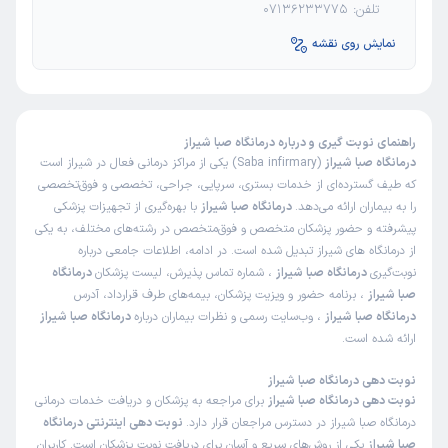
تجربه و سواد عالی است
تلفن:
07136233775
نمایش روی نقشه
دکتر فتانه افتخار
علت مراجعه : بررسی علت سقط مکرر
برخورد مناسب
توضیحات کافی
تشخیص دقیق
پذیرش خوب
تعرفه مناسب
راهنمای نوبت گیری و درباره درمانگاه صبا شیراز
درمانگاه صبا شیراز
(Saba infirmary) یکی از مراکز درمانی فعال در شیراز است
که طیف گسترده‌ای از خدمات بستری، سرپایی، جراحی، تخصصی و فوق‌تخصصی
ژیلا
نوبت از دکترتو
را به بیماران ارائه می‌دهد.
درمانگاه صبا شیراز
با بهره‌گیری از تجهیزات پزشکی
)
1405/02/14
(
پیشرفته و حضور پزشکان متخصص و فوق‌متخصص در رشته‌های مختلف، به یکی
از
درمانگاه های شیراز
تبدیل شده است. در ادامه، اطلاعات جامعی درباره
این
پزشک
را پیشنهاد میکنم
نوبت‌گیری
درمانگاه صبا شیراز
، شماره تماس پذیرش، لیست پزشکان
درمانگاه
زمان انتظار:
15-45 دقیقه
صبا شیراز
، برنامه حضور و ویزیت پزشکان، بیمه‌های طرف قرارداد، آدرس
درمانگاه صبا شیراز
، وب‌سایت رسمی و نظرات بیماران درباره
زمان پذیرش طولانی بود در صورتیکه دکتر مریض نداشت
درمانگاه صبا شیراز
ارائه شده است.
دکتر فرج اله دهقانی
علت مراجعه : دیسک کمر
نوبت دهی درمانگاه صبا شیراز
نوبت دهی درمانگاه صبا شیراز
برای مراجعه به پزشکان و دریافت خدمات درمانی
برخورد مناسب
توضیحات کافی
تشخیص دقیق
درمانگاه صبا شیراز در دسترس مراجعان قرار دارد.
نوبت دهی اینترنتی درمانگاه
تعرفه مناسب
صبا شیراز
یکی از روش‌های سریع و آسان برای دریافت نوبت پزشکان است. کاربران