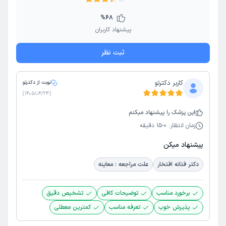
%
68
پیشنهاد کاربران
ثبت نظر
کاربر دکترتو
نوبت از دکترتو
)
1405/04/24
(
این
پزشک
را پیشنهاد میکنم
زمان انتظار:
0-15 دقیقه
پیشنهاد میکن
دکتر فتانه افتخار
علت مراجعه : معاینه
برخورد مناسب
توضیحات کافی
تشخیص دقیق
پذیرش خوب
تعرفه مناسب
کمترین معطلی