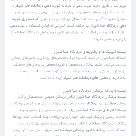
می‌توانند از طریق سایت نوبت دهی یا
سامانه نوبت دهی درمانگاه صبا شیراز
،
اطلاعات پزشکان، روزهای حضور و زمان‌های قابل رزرو را بررسی و نوبت مورد نظر
منا
نوبت از دکترتو
خود را به‌صورت آنلاین ثبت کنند.امکان دریافت نوبت از طریق
کد دستوری نوبت
)
1405/02/03
(
دهی درمانگاه صبا شیراز
نیز فراهم است. کاربرانی که امکان استفاده از نوبت‌دهی
اینترنتی را ندارند، می‌توانند از طریق
شماره تلفن نوبت دهی درمانگاه صبا شیراز
این
خدمت
را پیشنهاد نمیکنم
با پذیرش تماس بگیرند.
زمان انتظار:
45-90 دقیقه
لیست کلینیک‌ ها و بخش‌های درمانگاه صبا شیراز
رفتم ولی دکتر ندید و گفت وقت ندارم
درمانگاه صبا شیراز در طیف گسترده‌ای از تخصص‌های پزشکی و بخش‌های درمانی
فعالیت می‌کند. حضور پزشکان متخصص و فوق‌متخصص در بخش‌های مختلف،
نوبت دندانپزشکی
علت مراجعه : عصب کشی
این مرکز را به یکی از درمانگاه های شیراز تبدیل کرده است. در ادامه لیست
تخصص‌ها و
بخش‌ های درمانگاه صبا شیراز
آورده شده است.
برخورد مناسب
لیست و برنامه پزشکان درمانگاه صبا شیراز
لیست پزشکان درمانگاه صبا شیراز
شامل پزشکان عمومی، متخصصان و کادر
طاهره
نوبت از دکترتو
درمانی فعال در این درمانگاه است. مراجعان می‌توانند با مشاهده اسامی پزشکان،
)
1404/12/23
(
لیست دکتر های درمانگاه صبا شیراز
را بر اساس تخصص، روز حضور و نوع
خدمات بررسی و پزشک مورد نظر خود را برای دریافت نوبت انتخاب کنند.
برنامه
این
پزشک
را پیشنهاد میکنم
پزشکان درمانگاه صبا شیراز
شامل روزها و ساعت‌های حضور پزشکان در این
زمان انتظار:
بیش از 90 دقیقه
درمانگاه است.
برنامه حضور پزشکان درمانگاه صبا شیراز
ممکن است در روزهای