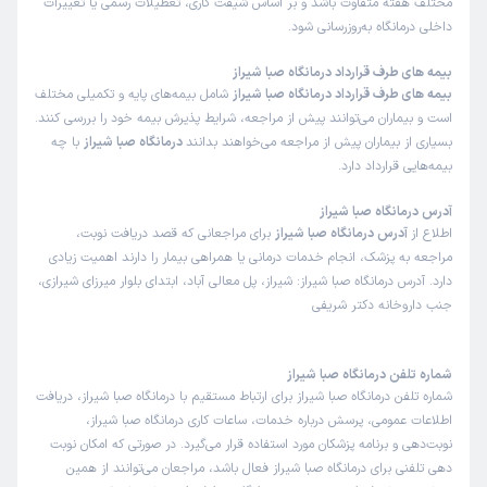
مختلف هفته متفاوت باشد و بر اساس شیفت کاری، تعطیلات رسمی یا تغییرات
خوب
داخلی درمانگاه به‌روزرسانی شود.
دکتر مهشید قدرت
بیمه های طرف قرارداد درمانگاه صبا شیراز
علت مراجعه : حملات پنیک،نوبت گرفته شده ساعت10بود دکتر 11:30
بیمه های طرف قرارداد درمانگاه صبا شیراز
شامل بیمه‌های پایه و تکمیلی مختلف
اومدن
است و بیماران می‌توانند پیش از مراجعه، شرایط پذیرش بیمه خود را بررسی کنند.
بسیاری از بیماران پیش از مراجعه می‌خواهند بدانند
درمانگاه صبا شیراز
با چه
بیمه‌هایی قرارداد دارد.
برخورد مناسب
توضیحات کافی
تشخیص دقیق
پذیرش خوب
تعرفه مناسب
آدرس درمانگاه صبا شیراز
اطلاع از
آدرس درمانگاه صبا شیراز
برای مراجعانی که قصد دریافت نوبت،
مراجعه به پزشک، انجام خدمات درمانی یا همراهی بیمار را دارند اهمیت زیادی
کاربر دکترتو
نوبت از دکترتو
دارد. آدرس درمانگاه صبا شیراز: شیراز، پل معالی آباد، ابتدای بلوار میرزای شیرازی،
)
1404/11/20
(
جنب داروخانه دکتر شریفی
این
پزشک
را پیشنهاد میکنم
زمان انتظار:
0-15 دقیقه
شماره تلفن درمانگاه صبا شیراز
شماره تلفن درمانگاه صبا شیراز برای ارتباط مستقیم با درمانگاه صبا شیراز، دریافت
پزشک بسیار عالی و با دقت و با وجدان هستند
اطلاعات عمومی، پرسش درباره خدمات، ساعات کاری درمانگاه صبا شیراز،
نوبت‌دهی و برنامه پزشکان مورد استفاده قرار می‌گیرد. در صورتی که امکان نوبت
دکتر سوسن گودرزی نژاد
علت مراجعه : دیدن خون در مدفوع
دهی تلفنی برای درمانگاه صبا شیراز فعال باشد، مراجعان می‌توانند از همین