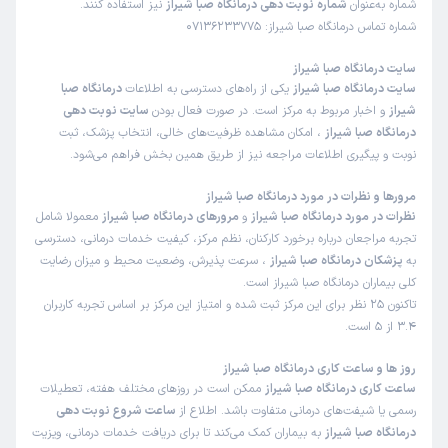
شماره به‌عنوان
شماره نوبت دهی درمانگاه صبا شیراز
نیز استفاده کنند.
برخورد مناسب
توضیحات کافی
تشخیص دقیق
شماره تماس درمانگاه صبا شیراز: 07136233775
پذیرش خوب
تعرفه مناسب
کمترین معطلی
سایت درمانگاه صبا شیراز
سایت درمانگاه صبا شیراز
یکی از راه‌های دسترسی به اطلاعات
درمانگاه صبا
کاربر دکترتو
نوبت از دکترتو
شیراز
و اخبار مربوط به مرکز است. در صورت فعال بودن
سایت نوبت دهی
)
1404/10/20
(
درمانگاه صبا شیراز
، امکان مشاهده ظرفیت‌های خالی، انتخاب پزشک، ثبت
نوبت و پیگیری اطلاعات مراجعه نیز از طریق همین بخش فراهم می‌شود.
این
پزشک
را پیشنهاد نمیکنم
زمان انتظار:
15-45 دقیقه
مرورها و نظرات در مورد درمانگاه صبا شیراز
نظرات در مورد درمانگاه صبا شیراز
و
مرورهای درمانگاه صبا شیراز
معمولا شامل
عدم رضایت
تجربه مراجعان درباره برخورد کارکنان، نظم مرکز، کیفیت خدمات درمانی، دسترسی
به
پزشکان درمانگاه صبا شیراز
، سرعت پذیرش، وضعیت محیط و میزان رضایت
دکتر فرج اله دهقانی
علت مراجعه : دردزانو
کلی بیماران درمانگاه صبا شیراز است.
تاکنون 25 نظر برای این مرکز ثبت شده و امتیاز این مرکز بر اساس تجربه کاربران
3.4 از ۵ است.
توضیحات کافی
پذیرش خوب
تعرفه مناسب
روز ها و ساعت کاری درمانگاه صبا شیراز
ساعت کاری درمانگاه صبا شیراز
ممکن است در روزهای مختلف هفته، تعطیلات
کاربر دکترتو
نوبت از دکترتو
رسمی یا شیفت‌های درمانی متفاوت باشد. اطلاع از
ساعت شروع نوبت دهی
)
1404/10/20
(
درمانگاه صبا شیراز
به بیماران کمک می‌کند تا برای دریافت خدمات درمانی، ویزیت