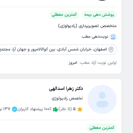
پوشش دهی بیمه
کمترین معطلی
متخصص تصویربرداری (رادیولوژی)
نوبت‌دهی مطب
اصفهان،
خیابان شمس آبادی، بین کوالالامپور و جهان آرا، مجتمع پ
اولین نوبت آزاد مطب:
امروز
دکتر زهرا اسدالهی
تخصص رادیولوژی
5
(
5
نظر)
٪
100
پیشنهاد کاربران
137
نو
کمترین معطلی