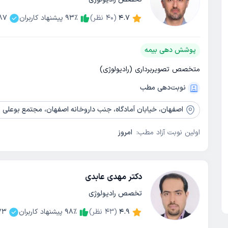
4.7
(
40
نظر)
٪
93
پیشنهاد کاربران
87
پوشش دهی بیمه
متخصص تصویربرداری (رادیولوژی)
نوبت‌دهی مطب
اصفهان،
خیابان آمادگاه، جنب داروخانه اصفهان، مجتمع بوعلی ر
اولین نوبت آزاد مطب:
امروز
دکتر مهدی عابدی
تخصص رادیولوژی
4.9
(
43
نظر)
٪
98
پیشنهاد کاربران
73