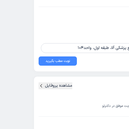
زشکی آلا، طبقه اول، واحد104
نوبت مطب بگیرید
مشاهده پروفایل
بت موفق در دکترتو