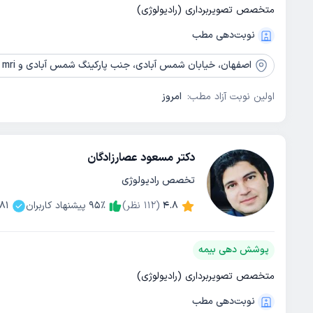
متخصص تصویربرداری (رادیولوژی)
نوبت‌دهی مطب
اصفهان،
خیابان شمس آبادی، جنب پارکینگ شمس آبادی و mri اصفهان، روبه روی بنیاد شهید، ساختمان 21، طبقه زیرزمین، رادیولوژی پارسا
اولین نوبت آزاد مطب:
امروز
دکتر مسعود عصارزادگان
تخصص رادیولوژی
4.8
(
112
نظر)
٪
95
پیشنهاد کاربران
81
پوشش دهی بیمه
متخصص تصویربرداری (رادیولوژی)
نوبت‌دهی مطب