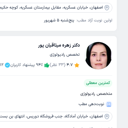
اصفهان،
خیابان عسگریه، مقابل بیمارستان عسگریه، کوچه حکیم شفائی(کوچه 3)، سا
اولین نوبت آزاد مطب:
پنج‌شنبه 5 شهریور
دکتر زهره میثاقیان پور
تخصص رادیولوژی
4.7
(
33
نظر)
٪
94
پیشنهاد کاربران
12
کمترین معطلی
متخصص رادیولوژی
نوبت‌دهی مطب
اصفهان،
خیابان آمادگاه، جنب فروشگاه دوریس، انتهای بن بست 17 (صحرا