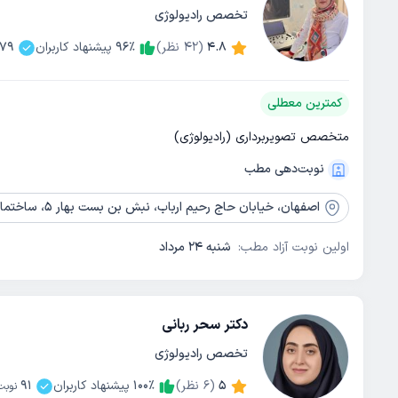
تخصص رادیولوژی
4.8
(
42
نظر)
٪
96
پیشنهاد کاربران
79
کمترین معطلی
متخصص تصویربرداری (رادیولوژی)
نوبت‌دهی مطب
اصفهان،
خیابان حاج رحیم ارباب، نبش بن بست بهار 5، ساختمان فاران، طبقه 2، واحد 6
اولین نوبت آزاد مطب:
شنبه 24 مرداد
دکتر سحر ربانی
تخصص رادیولوژی
5
(
6
نظر)
٪
100
پیشنهاد کاربران
91
نوبت