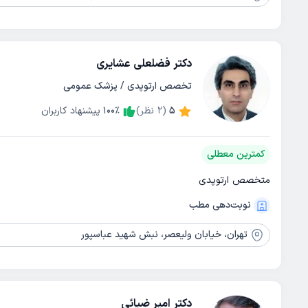
دکتر فضلعلی عشایری
تخصص ارتوپدی / پزشک عمومی
5
(
2
نظر)
٪
100
پیشنهاد کاربران
کمترین معطلی
متخصص ارتوپدی
نوبت‌دهی مطب
تهران،
خیابان ولیعصر، نبش شهید عباسپور
دکتر امیر ضیائی