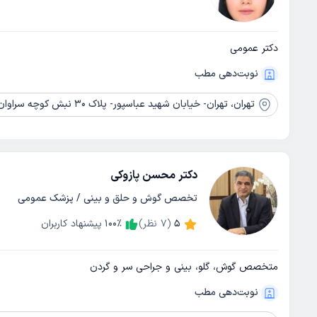
دکتر عمومی
نوبت‌دهی مطب
تهران،
تهران- خیابان شهید عباسپور- پلاک 30 نبش کوچه سراوان- طبقه 3- واحد 15
دکتر محسن پازوکی
تخصص گوش و حلق و بینی / پزشک عمومی
5
(
7
نظر)
٪
100
پیشنهاد کاربران
متخصص گوش، گلو، بینی و جراحی سر و گردن
نوبت‌دهی مطب