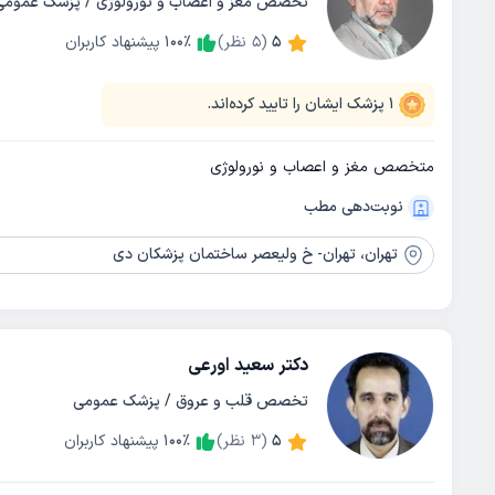
تخصص مغز و اعصاب و نورولوژی / پزشک عمومی
5
(
5
نظر)
٪
100
پیشنهاد کاربران
1
پزشک ایشان را تایید کرده‌اند.
متخصص مغز و اعصاب و نورولوژی
نوبت‌دهی مطب
تهران،
تهران- خ ولیعصر ساختمان پزشکان دی
دکتر سعید اورعی
تخصص قلب و عروق / پزشک عمومی
5
(
3
نظر)
٪
100
پیشنهاد کاربران