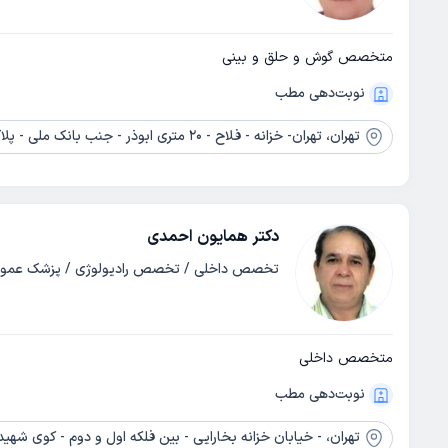
متخصص گوش و حلق و بینی
نوبت‌دهی مطب
تهران،
تهران- خزانه - فلاح - 20 متری ابوذر - جنب بانک ملی - پلاک 486
دکتر همایون احمدی
تخصص داخلی / تخصص رادیولوژی / پزشک عمو
متخصص داخلی
نوبت‌دهی مطب
تهران،
- خیابان خزانه بخارایی - بین فلکه اول و دوم - کوی شهید ناصر سلط