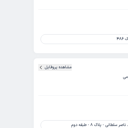
مشاهده پروفایل
می
انی - پلاک 8 - طبقه دوم