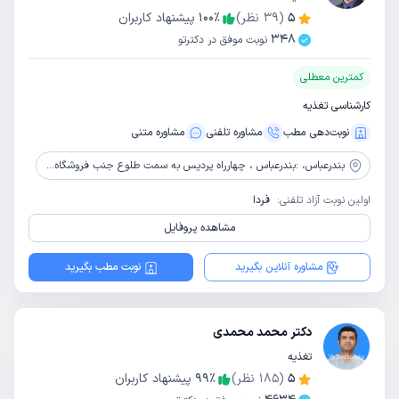
5
(
39
نظر)
٪
100
پیشنهاد کاربران
348
نوبت موفق در دکترتو
کمترین معطلی
کارشناسی تغذیه
نوبت‌دهی مطب
مشاوره‌ تلفنی
مشاوره‌ متنی
بندرعباس،
:بندرعباس ، چهارراه پردیس به سمت طلوع جنب فروشگاه دال سین ، مجتمع قائم طبقه اول، کلینیک MD
اولین نوبت آزاد تلفنی:
فردا
مشاهده پروفایل
مشاوره آنلاین بگیرید
نوبت مطب بگیرید
دکتر محمد محمدی
تغذیه
5
(
185
نظر)
٪
99
پیشنهاد کاربران