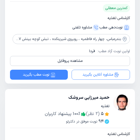
کمترین معطلی
کارشناس تغذیه
نوبت‌دهی مطب
مشاوره‌ تلفنی
بندرعباس،
چهار راه فاطمیه ، روبروی شیرینکده ، نبش کوچه بینش 7 ، ساختمان مارال ، طبقه 6 واحد 19
اولین نوبت آزاد مطب:
فردا
مشاهده پروفایل
مشاوره آنلاین بگیرید
نوبت مطب بگیرید
حمید میرزایی سروشک
تغذیه
5
(
2
نظر)
٪
100
پیشنهاد کاربران
94
نوبت موفق در دکترتو
کارشناس تغذیه