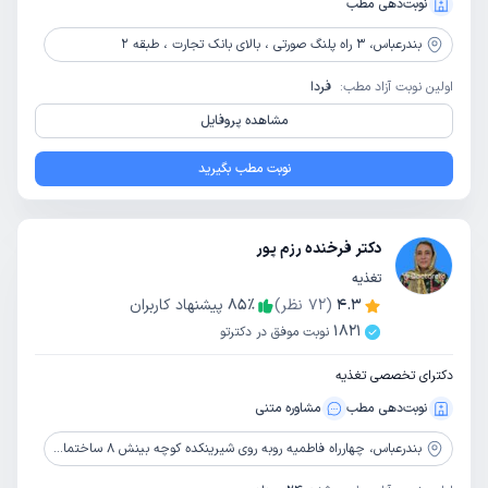
نوبت‌دهی مطب
بندرعباس،
3 راه پلنگ صورتی ، بالای بانک تجارت ، طبقه 2
اولین نوبت آزاد مطب:
فردا
مشاهده پروفایل
نوبت مطب بگیرید
دکتر فرخنده رزم پور
تغذیه
4.3
(
72
نظر)
٪
85
پیشنهاد کاربران
1821
نوبت موفق در دکترتو
دکترای تخصصی تغذیه
نوبت‌دهی مطب
مشاوره‌ متنی
بندرعباس،
چهارراه فاطمیه روبه روی شیرینکده کوچه بینش 8 ساختمان پارسه طبقه ششم