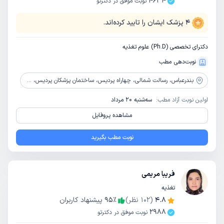
4634
نوبت موفق در دکترتو
4
پزشک ایشان را تایید کرده‌اند.
دکترای تخصصی (Ph.D) علوم تغذیه
نوبت‌دهی مطب
بندرعباس،
رسالت شمالی، چهاراه پردیس، ساختمان پزشکان پردیس، طبقه 4، واحد 6
اولین نوبت آزاد مطب:
سه‌شنبه 20 مرداد
مشاهده پروفایل
نوبت مطب بگیرید
فریبا مریمی
تغذیه
4.8
(
102
نظر)
٪
95
پیشنهاد کاربران
2988
نوبت موفق در دکترتو