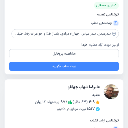
کمترین معطلی
کارشناسی تغذیه
نوبت‌دهی مطب
بندرعباس،
بندر عباس، چهارراه مرادی، پاساژ طلا و جواهرات رضا، طبقه 1، واحد 2و3
اولین نوبت آزاد مطب:
فردا
مشاهده پروفایل
نوبت مطب بگیرید
علیرضا شهاب جهانلو
تغذیه
4.9
(
64
نظر)
٪
97
پیشنهاد کاربران
1517
نوبت موفق در دکترتو
کارشناسی ارشد تغذیه