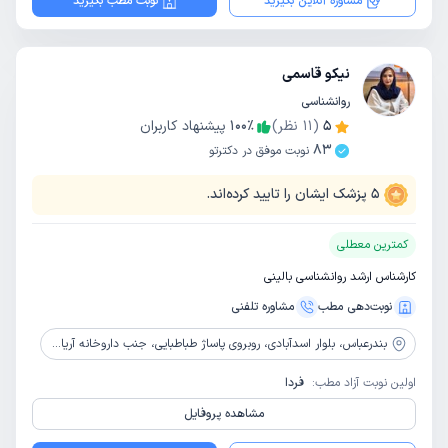
مشاوره آنلاین بگیرید
نوبت مطب بگیرید
نیکو قاسمی
روانشناسی
5
(
11
نظر)
٪
100
پیشنهاد کاربران
83
نوبت موفق در دکترتو
5
پزشک ایشان را تایید کرده‌اند.
کمترین معطلی
کارشناس ارشد روانشناسی بالینی
نوبت‌دهی مطب
مشاوره‌ تلفنی
بندرعباس،
بلوار اسدآبادی، روبروی پاساژ طباطبایی، جنب داروخانه آریا، کوچه اصغر گلافزاده، ساختمان شفا، طبقه 3، واحد 5
اولین نوبت آزاد مطب:
فردا
مشاهده پروفایل