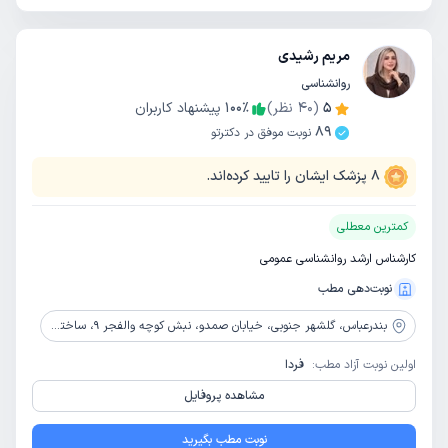
مریم رشیدی
روانشناسی
5
(
40
نظر)
٪
100
پیشنهاد کاربران
89
نوبت موفق در دکترتو
8
پزشک ایشان را تایید کرده‌اند.
کمترین معطلی
کارشناس ارشد روانشناسی عمومی
نوبت‌دهی مطب
بندرعباس،
گلشهر جنوبی، خیابان صمدو، نبش کوچه والفجر 9، ساختمان گاندی، طبقه 3 - واحد 8
اولین نوبت آزاد مطب:
فردا
مشاهده پروفایل
نوبت مطب بگیرید