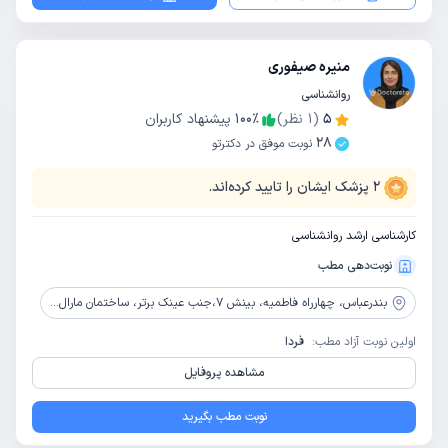
منیره صیفوری
روانشناسی
5
(
1
نظر)
٪
100
پیشنهاد کاربران
28
نوبت موفق در دکترتو
2
پزشک ایشان را تایید کرده‌اند.
کارشناسی ارشد روانشناسی
نوبت‌دهی مطب
بندرعباس،
چهارراه فاطمیه، بینش 7،جنب عینک برتر، ساختمان مارال، طبقه دوم، کلینیک هنر زیستن
اولین نوبت آزاد مطب:
فردا
مشاهده پروفایل
نوبت مطب بگیرید