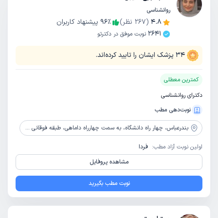
روانشناسی
4.8
(
267
نظر)
٪
96
پیشنهاد کاربران
2641
نوبت موفق در دکترتو
34
پزشک ایشان را تایید کرده‌اند.
کمترین معطلی
دکترای روانشناسی
نوبت‌دهی مطب
بندرعباس،
چهار راه دانشگاه، به سمت چهارراه داماهی، طبقه فوقانی بانک کشاورزی، ساختمان مهر هرمز، طبقه 8، واحد 38
اولین نوبت آزاد مطب:
فردا
مشاهده پروفایل
نوبت مطب بگیرید