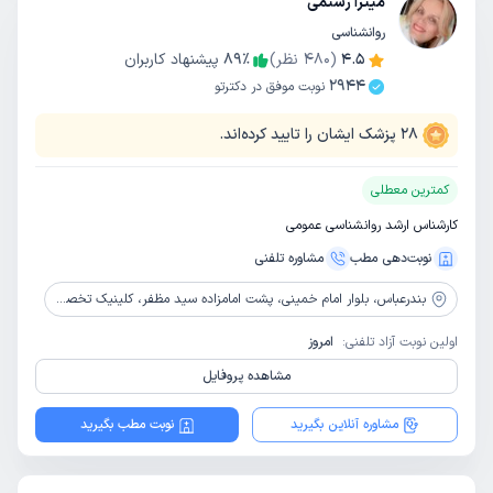
میترا رستمی
روانشناسی
4.5
(
480
نظر)
٪
89
پیشنهاد کاربران
2944
نوبت موفق در دکترتو
28
پزشک ایشان را تایید کرده‌اند.
کمترین معطلی
کارشناس ارشد روانشناسی عمومی
نوبت‌دهی مطب
مشاوره‌ تلفنی
بندرعباس،
بلوار امام خمینی، پشت امامزاده سید مظفر، کلینیک تخصصی ام لیلا، جنب داروخانه جالینوس
اولین نوبت آزاد تلفنی:
امروز
مشاهده پروفایل
مشاوره آنلاین بگیرید
نوبت مطب بگیرید