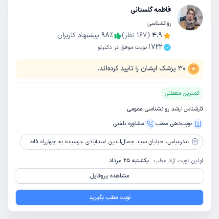
فاطمه گلستانی
روانشناسی
4.9
(
167
نظر)
٪
98
پیشنهاد کاربران
1722
نوبت موفق در دکترتو
30
پزشک ایشان را تایید کرده‌اند.
کمترین معطلی
کارشناس ارشد روانشناسی عمومی
نوبت‌دهی مطب
مشاوره‌ تلفنی
بندرعباس،
خیابان سید جمال‌الدین اسدآبادی ،نرسیده به چهارراه فاطمیه، طبقه بالای عکاسی ساسان, طبقه دوم، واحد 1
اولین نوبت آزاد مطب:
یکشنبه 25 مرداد
مشاهده پروفایل
نوبت مطب بگیرید