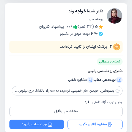
دکتر شیما خواجه وند
روانشناسی
5
(
33
نظر)
٪
100
پیشنهاد کاربران
440
نوبت موفق در دکترتو
12
پزشک ایشان را تایید کرده‌اند.
کمترین معطلی
دکترای روانشناسی بالینی
نوبت‌دهی مطب
مشاوره‌ تلفنی
بندرعباس،
خیابان امام خمینی، نرسیده به سه راه دلگشا، برج نیلوفر، طبقه پنجم
اولین نوبت آزاد تلفنی:
فردا
مشاهده پروفایل
مشاوره آنلاین بگیرید
نوبت مطب بگیرید