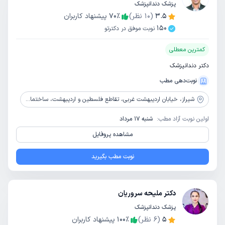
پزشک دندانپزشک
3.5
(
10
نظر)
٪
70
پیشنهاد کاربران
150
نوبت موفق در دکترتو
کمترین معطلی
دکتر دندانپزشک
نوبت‌دهی مطب
شیراز،
خیابان اردیبهشت غربی، تقاطع فلسطین و اردیبهشت، ساختمان امیران طبقه 1، واحد 2
اولین نوبت آزاد مطب:
شنبه 17 مرداد
مشاهده پروفایل
نوبت مطب بگیرید
دکتر ملیحه سروریان
پزشک دندانپزشک
5
(
6
نظر)
٪
100
پیشنهاد کاربران