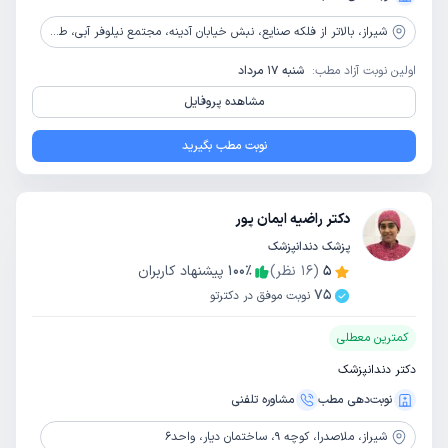
شیراز،
بالاتر از فلکه صنایع، نبش خیابان آدینه، مجتمع نیلوفر آبی، طبقه 5، واحد 19
اولین نوبت آزاد مطب:
شنبه 17 مرداد
مشاهده پروفایل
نوبت مطب بگیرید
دکتر راضیه ایمان پور
پزشک دندانپزشک
5
(
16
نظر)
٪
100
پیشنهاد کاربران
75
نوبت موفق در دکترتو
کمترین معطلی
دکتر دندانپزشک
نوبت‌دهی مطب
مشاوره‌ تلفنی
شیراز،
ملاصدرا، کوچه 9، ساختمان دیار، واحد6