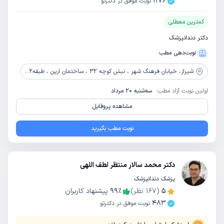
1176
نوبت موفق در دکترتو
کمترین معطلی
دکتر دندانپزشک
نوبت‌دهی مطب
شیراز،
خیابان فرهنگ شهر ، نبش کوچه 32 ، ساختمان ارین ، طبقه2 ، واحد 12
اولین نوبت آزاد مطب:
سه‌شنبه 20 مرداد
مشاهده پروفایل
نوبت مطب بگیرید
دکتر محمد سالار منتظر لطف اللهی
پزشک دندانپزشک
5
(
167
نظر)
٪
99
پیشنهاد کاربران
483
نوبت موفق در دکترتو