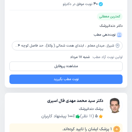
40
نوبت موفق در دکترتو
کمترین معطلی
دکتر دندانپزشک
نوبت‌دهی مطب
شیراز،
میدان معلم ، ابتدای همت شمالی ( وکلا)، حد فاصل کوچه 4و6، دندانپزشکی دکتر سروریان
اولین نوبت آزاد مطب:
شنبه 17 مرداد
مشاهده پروفایل
نوبت مطب بگیرید
دکتر سید محمد مهدی فال اسیری
پزشک دندانپزشک
5
(
11
نظر)
٪
100
پیشنهاد کاربران
1
پزشک ایشان را تایید کرده‌اند.