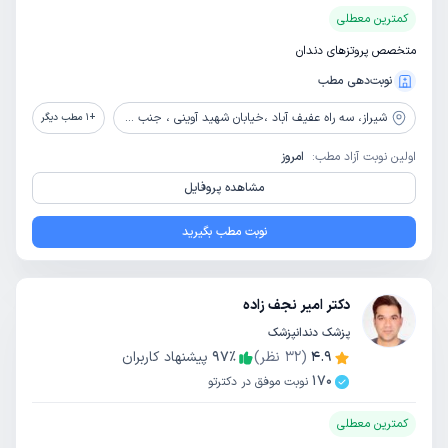
کمترین معطلی
متخصص پروتزهای دندان
نوبت‌دهی مطب
شیراز،
سه راه عفیف آباد ،خیابان شهید آوینی ، جنب مبل آپارتمانی ، طبقه اول ، واحد 1
+
1
مطب دیگر
اولین نوبت آزاد مطب:
امروز
مشاهده پروفایل
نوبت مطب بگیرید
دکتر امیر نجف زاده
پزشک دندانپزشک
4.9
(
32
نظر)
٪
97
پیشنهاد کاربران
170
نوبت موفق در دکترتو
کمترین معطلی