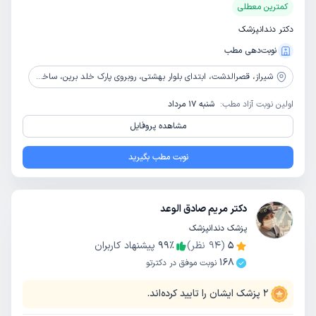
کمترین معطلی
دکتر دندانپزشک
نوبت‌دهی مطب
شیراز،
قصرالدشت، ابتدای بلوار بهشتی، روبروی پارک خلد برین، ساختمان پزشکی پالادیوم، بلوک 2، طبقه 5
اولین نوبت آزاد مطب:
شنبه 17 مرداد
مشاهده پروفایل
نوبت مطب بگیرید
دکتر مریم صادق الوعد
پزشک دندانپزشک
5
(
94
نظر)
٪
99
پیشنهاد کاربران
168
نوبت موفق در دکترتو
2
پزشک ایشان را تایید کرده‌اند.