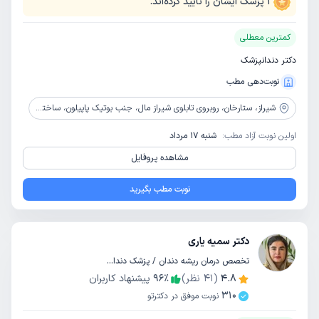
1
پزشک ایشان را تایید کرده‌اند.
کمترین معطلی
دکتر دندانپزشک
نوبت‌دهی مطب
شیراز،
ستارخان، روبروی تابلوی شیراز مال، جنب بوتیک پاپیلون، ساختمان شروین، طبقه همکف، واحد 1
اولین نوبت آزاد مطب:
شنبه 17 مرداد
مشاهده پروفایل
نوبت مطب بگیرید
دکتر سمیه یاری
تخصص درمان ریشه دندان / پزشک دندانپزشک
4.8
(
41
نظر)
٪
96
پیشنهاد کاربران
310
نوبت موفق در دکترتو