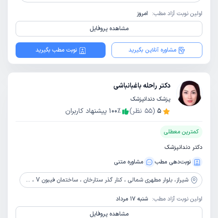
اولین نوبت آزاد مطب:
امروز
مشاهده پروفایل
مشاوره آنلاین بگیرید
نوبت مطب بگیرید
دکتر راحله باغبانباشی
پزشک دندانپزشک
5
(
55
نظر)
٪
100
پیشنهاد کاربران
کمترین معطلی
دکتر دندانپزشک
نوبت‌دهی مطب
مشاوره‌ متنی
شیراز،
بلوار مطهری شمالی ، کنار گذر ستارخان ، ساختمان فیبون V ، واحد 105 ، طبقه اول
اولین نوبت آزاد مطب:
شنبه 17 مرداد
مشاهده پروفایل