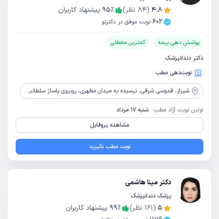
4.8
(
84
نظر)
٪
95
پیشنهاد کاربران
602
نوبت موفق در دکترتو
پوشش دهی بیمه
کمترین معطلی
دکتر دندانپزشک
نوبت‌دهی مطب
شیراز،
قدوسی شرقی، نرسیده به میدان مطهری، روبروی پاساژ سلطانیه، دندانپزشکی جوان
اولین نوبت آزاد مطب:
شنبه 17 مرداد
مشاهده پروفایل
نوبت مطب بگیرید
دکتر مینا هاشمی
پزشک دندانپزشک
5
(
161
نظر)
٪
99
پیشنهاد کاربران