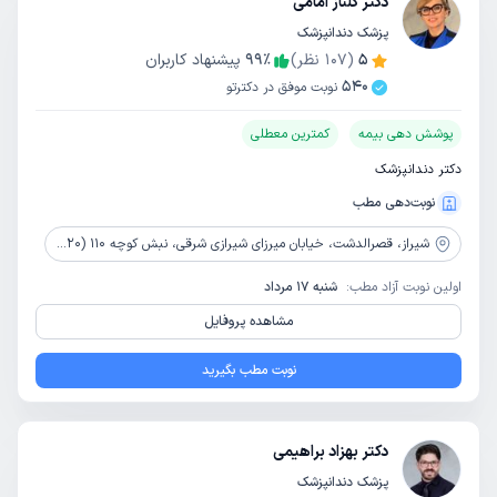
دکتر گلناز امامی
پزشک دندانپزشک
5
(
107
نظر)
٪
99
پیشنهاد کاربران
540
نوبت موفق در دکترتو
پوشش دهی بیمه
کمترین معطلی
دکتر دندانپزشک
نوبت‌دهی مطب
شیراز،
قصرالدشت، خیابان میرزای شیرازی شرقی، نبش کوچه 110 (20)، ساختمان پزشکان شاهد، طبقه 1، واحد 101
اولین نوبت آزاد مطب:
شنبه 17 مرداد
مشاهده پروفایل
نوبت مطب بگیرید
دکتر بهزاد براهیمی
پزشک دندانپزشک