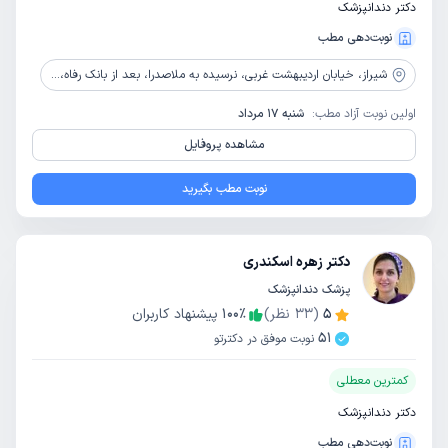
دکتر دندانپزشک
نوبت‌دهی مطب
شیراز،
خیابان اردیبهشت غربی، نرسیده به ملاصدرا، بعد از بانک رفاه، ساختمان آیینه، طبقه7، واحد13
اولین نوبت آزاد مطب:
شنبه 17 مرداد
مشاهده پروفایل
نوبت مطب بگیرید
دکتر زهره اسکندری
پزشک دندانپزشک
5
(
33
نظر)
٪
100
پیشنهاد کاربران
51
نوبت موفق در دکترتو
کمترین معطلی
دکتر دندانپزشک
نوبت‌دهی مطب