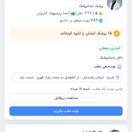
پزشک دندانپزشک
5
(
397
نظر)
٪
100
پیشنهاد کاربران
782
نوبت موفق در دکترتو
15
پزشک ایشان را تایید کرده‌اند.
کمترین معطلی
دکتر دندانپزشک
نوبت‌دهی مطب
شیراز،
خیابان پاسداران ، از کلاهدوز به سمت پارک قوری ، سمت راست بالای افق کورش ، ساختمان a3 واحد 6
اولین نوبت آزاد مطب:
شنبه 17 مرداد
مشاهده پروفایل
نوبت مطب بگیرید