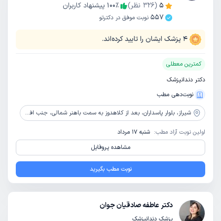
5
(
326
نظر)
٪
100
پیشنهاد کاربران
557
نوبت موفق در دکترتو
4
پزشک ایشان را تایید کرده‌اند.
کمترین معطلی
دکتر دندانپزشک
نوبت‌دهی مطب
شیراز،
بلوار پاسداران، بعد از کلاهدوز به سمت باهنر شمالی، جنب افق کوروش، ساختمان 3A، طبقه 3، واحد 6
اولین نوبت آزاد مطب:
شنبه 17 مرداد
مشاهده پروفایل
نوبت مطب بگیرید
دکتر عاطفه صادقیان جوان
پزشک دندانپزشک