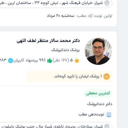
شیراز،
خیابان فرهنگ شهر ، نبش کوچه 32 ، ساختمان ارین ، طبقه2 ، واحد 12
اولین نوبت آزاد مطب:
سه‌شنبه 20 مرداد
دکتر محمد سالار منتظر لطف اللهی
پزشک دندانپزشک
5
(
167
نظر)
٪
99
پیشنهاد کاربران
483
1
پزشک ایشان را تایید کرده‌اند.
کمترین معطلی
دکتر دندانپزشک
نوبت‌دهی مطب
شیراز،
ستارخان، روبروی تابلوی شیراز مال، جنب بوتیک پاپیلون،