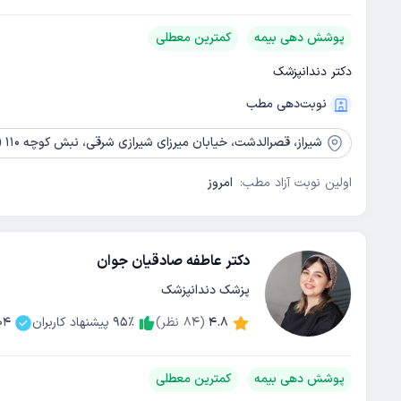
پوشش دهی بیمه
کمترین معطلی
دکتر دندانپزشک
نوبت‌دهی مطب
شیراز،
قصرالدشت، خیابان میرزای شیرازی شرقی، نبش کوچه 110 (20)، ساختمان پزشکان شاهد، طبقه 1، واحد 101
اولین نوبت آزاد مطب:
امروز
دکتر عاطفه صادقیان جوان
پزشک دندانپزشک
4.8
(
84
نظر)
٪
95
پیشنهاد کاربران
04
پوشش دهی بیمه
کمترین معطلی