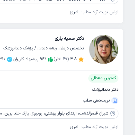
اولین نوبت آزاد مطب:
امروز
دکتر سمیه یاری
تخصص درمان ریشه دندان / پزشک دندانپزشک
4.8
(
41
نظر)
٪
96
پیشنهاد کاربران
310
کمترین معطلی
دکتر دندانپزشک
نوبت‌دهی مطب
شیراز،
قصرالدشت، ابتدای بلوار بهشتی، روبروی پارک خلد برین، ساختمان
اولین نوبت آزاد مطب:
امروز