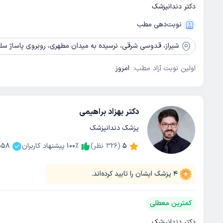
دکتر دندانپزشک
نوبت‌دهی مطب
شیراز،
قدوسی شرقی، نرسیده به میدان مطهری، روبروی پاساژ سلط
اولین نوبت آزاد مطب:
امروز
دکتر بهزاد براهیمی
پزشک دندانپزشک
5
(
326
نظر)
٪
100
پیشنهاد کاربران
558
4
پزشک ایشان را تایید کرده‌اند.
کمترین معطلی
دکتر دندانپزشک