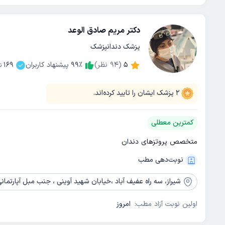
دکتر مریم صادق الوعد
پزشک دندانپزشک
5
(
94
نظر)
٪
99
پیشنهاد کاربران
169
ن
2
پزشک ایشان را تایید کرده‌اند.
کمترین معطلی
متخصص پروتزهای دندان
نوبت‌دهی مطب
شیراز،
سه راه عفیف آباد ،خیابان شهید آوینی ، جنب مبل آپارتمانی 
اولین نوبت آزاد مطب:
امروز