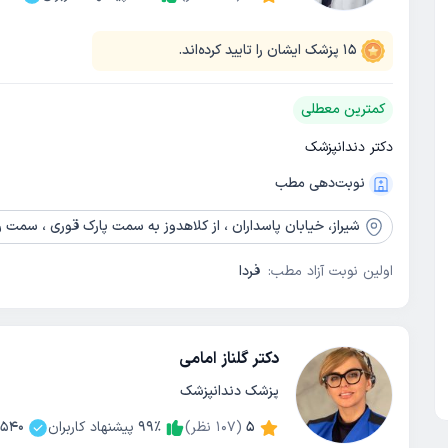
15
پزشک ایشان را تایید کرده‌اند.
کمترین معطلی
دکتر دندانپزشک
نوبت‌دهی مطب
شیراز،
خیابان پاسداران ، از کلاهدوز به سمت پارک قوری ، سمت راست ب
اولین نوبت آزاد مطب:
فردا
دکتر گلناز امامی
پزشک دندانپزشک
5
(
107
نظر)
٪
99
پیشنهاد کاربران
540