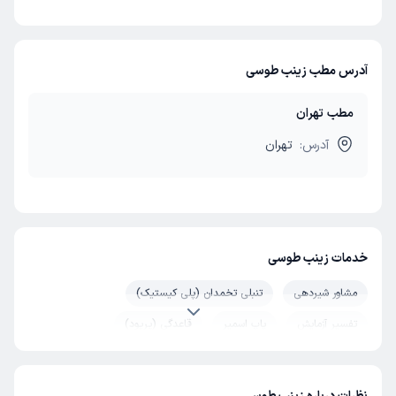
آدرس مطب زینب طوسی
مطب تهران
آدرس:
تهران
خدمات زینب طوسی
مشاور شیردهی
تنبلی تخمدان (پلی کیستیک)
تفسیر آزمایش
پاپ اسمیر
قاعدگی (پریود)
چکاپ بارداری