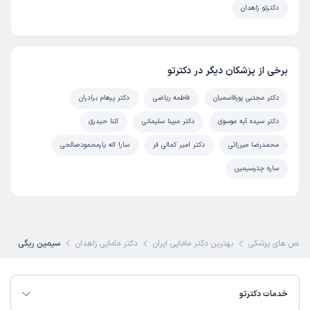
دکترتو زاهدان
برخی از پزشکان دیگر در دکترتو
دکتر مجتبی پورقاسمیان
فاطمه ریاضی
دکتر پرهام برادران
دکتر سیده آیه موسوی
دکتر مبینا سلیمانی
آتنا حیدری
محمدرضا میرزائی
دکتر امیر کمالی فر
سارا اله یارمحمودصالحی
ساره چترسیمین
خصص های پزشکی
بهترین دکتر مامایی ایران
دکتر مامایی زاهدان
سیمین ریگی
خدمات دکترتو