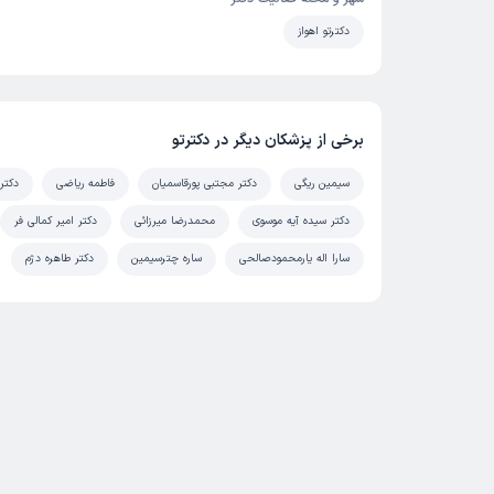
دکترتو اهواز
برخی از پزشکان دیگر در دکترتو
سیمین ریگی
دکتر مجتبی پورقاسمیان
فاطمه ریاضی
دکتر 
دکتر سیده آیه موسوی
محمدرضا میرزائی
دکتر امیر کمالی فر
سارا اله یارمحمودصالحی
ساره چترسیمین
دکتر طاهره دژم