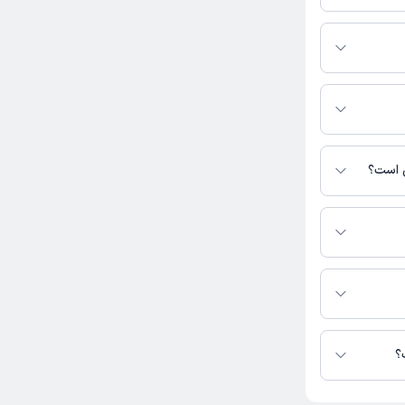
رید.
کرج، چهارراه 7تیر، مقابل بیمارستان قائم، مرکز تجاری اداری کیش، طبقه 3شمالی،
ی است؟
س نیست.
ه در دسترس نیست.
؟