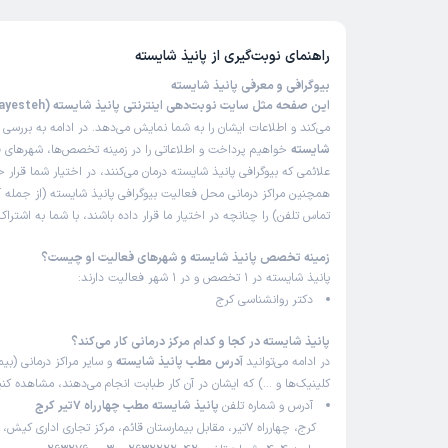
راهنمای نوبت‌گیری از
پانیذ شایسته
بیوگرافی و معرفی پانیذ شایسته
این صفحه مثل سایت نوبت‌دهی اینترنتی پانیذ شایسته (Paniz Shayesteh)
می‌کند و اطلاعات ایشان را به شما نمایش می‌دهد. در ادامه به بررسی
ب
شایسته
خواهیم پرداخت و اطلاعاتی را در زمینه تخصص‌ها، شهرهای فع
علائمی که بیوگرافی پانیذ شایسته درمان می‌کنند، در اختیار شما قرار 
همچنین مراکز درمانی محل فعالیت بیوگرافی پانیذ شایسته (از جمله
تماس تلفن) را چنانچه در اختیار ما قرار داده باشند، با شما به اشتر
زمینه تخصص پانیذ شایسته و شهرهای فعالیت او چیست؟
پانیذ شایسته در 1 تخصص و در 1 شهر فعالیت دارند:
دکتر روانشناسی کرج
پانیذ شایسته در کجا و کدام مرکز درمانی کار می‌کند؟
در ادامه می‌توانید
آدرس مطب پانیذ شایسته
و سایر مراکز درمانی (بیما
کلینیک‌ها و …) که ایشان در آن کار طبابت انجام می‌دهند، مشاهده کنی
آدرس و شماره تلفن
پانیذ شایسته مطب چهارراه 7تیر کرج