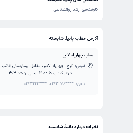
تخصص های پانیذ شایسته
کارشناسی ارشد روانشناسی
آدرس مطب پانیذ شایسته
مطب چهارراه 7تیر
آدرس:
کرج، چهارراه 7تیر، مقابل بیمارستان قا
اداری کیش، طبقه 3شمالی، واحد 404
تلفن:
0263276****
،
0263222****
نظرات درباره پانیذ شایسته