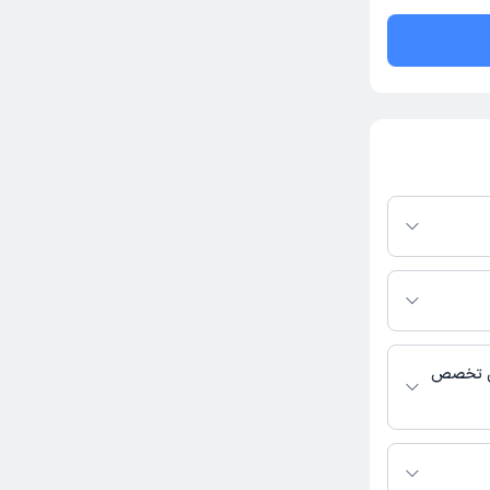
رم دکترتو باشند،
فعال بودن پروفایل
اس، برنامه حضور
 پزشکی و
یی تخصص
ی فعالیت می‌کنند.