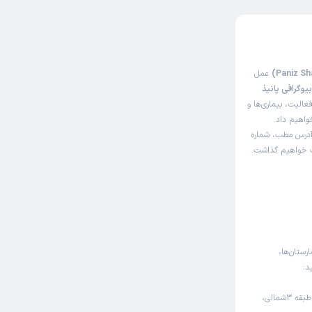
عمل
یوگرافی پانیذ
الیت، بیماری‌ها و
خواهیم داد.
 آدرس مطب، شماره
اک خواهیم گذاشت.
رستان‌ها،
د:
کرج، چهارراه 7تیر، مقابل بیمارستان قائم، مرکز تجاری اداری کیش، طبقه 3شمالی،