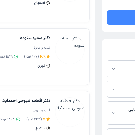
اصفهان
دکتر سمیه ستوده
قلب و عروق
4.9
(
907
نظر)
1529
نوب
تهران
لتفرم دکترتو
ر صورت فعال بودن
ماره تماس، برنامه
خدمات پزشکی و
دکتر فاطمه شیوخی احمدآباد
ایی
قلب و عروق
5
(
623
نظر)
9204
نوبت
 و عروق فعالیت
سنندج