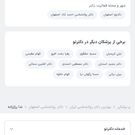
شهر و محله فعالیت دکتر
دکترتو اصفهان
دکتر روانشناسی احمد آباد اصفهان
برخی از پزشکان دیگر در دکترتو
لیلی کریمیان
سمیه حقگوی
زهرا بخت افروز
الهام عظیمی
دکتر مجید اسدیان
دکتر مصطفی احمدی
دکتر افشین سمائی
بیژن براتی
حسنا زرگوش نیا
الهام خلاوه
ای پزشکی
بهترین دکتر روانشناسی ایران
دکتر روانشناسی اصفهان
ندا رزاززاده
خدمات دکترتو