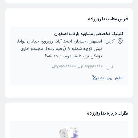
آدرس مطب ندا رزاززاده
کلینیک تخصصی مشاوره بازتاب اصفهان
آدرس:
اصفهان، خیابان احمد آباد، روبروی خیابان توانا،
نبش کوچه شماره 8 (رحیم زاده)، مجتمع اداری
پزشکی نور، طبقه دوم، واحد 205
تلفن:
0313226****
،
0313226****
نمایش روی نقشه
نظرات درباره ندا رزاززاده