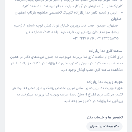
کلینیک‌ها و …) که ایشان در آن کار طبابت انجام می‌دهند، مشاهده کنید:
آدرس و شماره تلفن
ندا رزاززاده کلینیک تخصصی مشاوره بازتاب اصفهان
اصفهان
اصفهان، خیابان احمد آباد، روبروی خیابان توانا، نبش کوچه شماره 8 (رحیم
زاده)، مجتمع اداری پزشکی نور، طبقه دوم، واحد 205، شماره تلفن:
03132265835، 03132261674
ساعت کاری ندا رزاززاده
برای اطلاع از ساعت کاری ندا رزاززاده می‌توانید به جدول نوبت‌های دکتر در همین
صفحه مراجعه کنید. در صورتی که نوبت‌های ندا رزاززاده در دکترتو باز باشد، امکان
مشاهده ساعت کاری مطب ایشان وجود دارد.
هزینه ویزیت ندا رزاززاده
هزینه ویزیت ندا رزاززاده بر اساس میزان تخصص پزشک و شهر محل فعالیت‌اش
تغییر می‌کند. برای اطلاع از مبلغ دقیق هزینه ویزیت ندا رزاززاده می‌توانید به
پروفایل ندا رزاززاده در دکترتو مراجعه کنید.
تخصص‌ها و خدمات دکتر
دکتر روانشناسی اصفهان