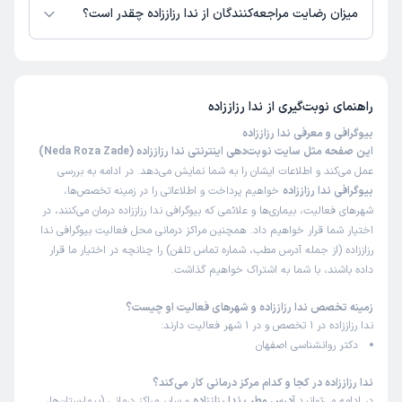
میزان رضایت مراجعه‌کنندگان از ندا رزاززاده چقدر است؟
تاکنون امتیازی به ندا رزاززاده داده نشده است.
راهنمای نوبت‌گیری از
ندا رزاززاده
بیوگرافی و معرفی ندا رزاززاده
این صفحه مثل سایت نوبت‌دهی اینترنتی ندا رزاززاده (Neda Roza Zade)
عمل می‌کند و اطلاعات ایشان را به شما نمایش می‌دهد. در ادامه به بررسی
بیوگرافی ندا رزاززاده
خواهیم پرداخت و اطلاعاتی را در زمینه تخصص‌ها،
شهرهای فعالیت، بیماری‌ها و علائمی که بیوگرافی ندا رزاززاده درمان می‌کنند، در
اختیار شما قرار خواهیم داد. همچنین مراکز درمانی محل فعالیت بیوگرافی ندا
رزاززاده (از جمله آدرس مطب، شماره تماس تلفن) را چنانچه در اختیار ما قرار
داده باشند، با شما به اشتراک خواهیم گذاشت.
زمینه تخصص ندا رزاززاده و شهرهای فعالیت او چیست؟
ندا رزاززاده در 1 تخصص و در 1 شهر فعالیت دارند:
دکتر روانشناسی اصفهان
ندا رزاززاده در کجا و کدام مرکز درمانی کار می‌کند؟
در ادامه می‌توانید
آدرس مطب ندا رزاززاده
و سایر مراکز درمانی (بیمارستان‌ها،