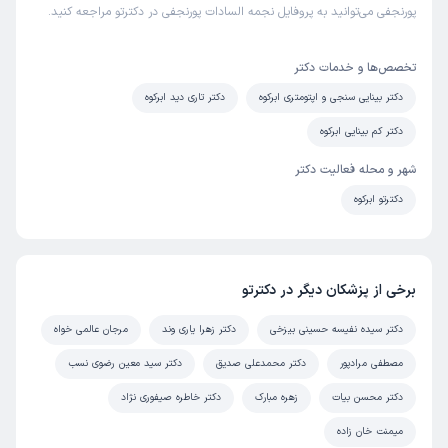
پورنجفی می‌توانید به پروفایل نجمه السادات پورنجفی در دکترتو مراجعه کنید.
تخصص‌ها و خدمات دکتر
دکتر بینایی سنجی و اپتومتری ابرکوه
دکتر تاری دید ابرکوه
دکتر کم بینایی ابرکوه
شهر و محله فعالیت دکتر
دکترتو ابرکوه
برخی از پزشکان دیگر در دکترتو
دکتر سیده نفیسه حسینی بیزخی
دکتر زهرا یاری وند
مرجان عالمی خواه
مصطفی مرادپور
دکتر محمدعلی صدیق
دکتر سید معین رضوی نسب
دکتر محسن بیات
زهره مبارک
دکتر خاطره صیفوری نژاد
میمنت خان زاده