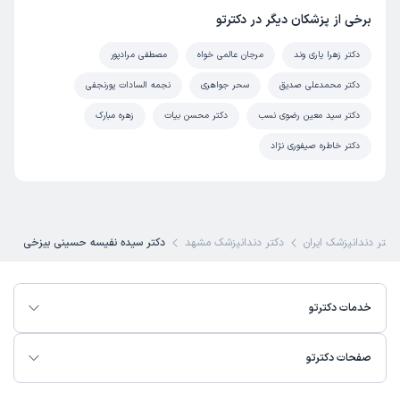
برخی از پزشکان دیگر در دکترتو
دکتر زهرا یاری وند
مرجان عالمی خواه
مصطفی مرادپور
دکتر محمدعلی صدیق
سحر جواهری
نجمه السادات پورنجفی
دکتر سید معین رضوی نسب
دکتر محسن بیات
زهره مبارک
دکتر خاطره صیفوری نژاد
دکتر دندانپزشک ایران
دکتر دندانپزشک مشهد
دکتر سیده نفیسه حسینی بیزخی
خدمات دکترتو
صفحات دکترتو