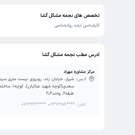
تخصص های نجمه مشکل گشا
کارشناسی ارشد روانشناسی
آدرس مطب نجمه مشکل گشا
مرکز مشاوره مهراد
آدرس:
شیراز، خیابان زند، روبروی بیست متری سینم
سعدی(کوچه شهید عبائ
طبقه2، واحد202
تلفن:
0937358****
،
0713233****