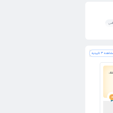
اسی
خشم
دواج
اهده 3 تاییدیه
د.