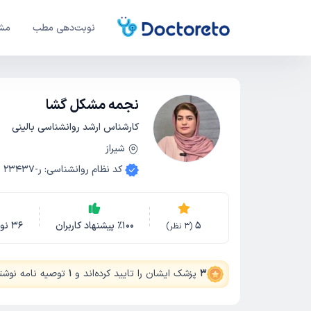
نوبت‌دهی مطب
مشا
نجمه مشکل گشا
کارشناس ارشد روانشناسی بالینی
شیراز
کد نظام روانشناسی
:
ر-23437
5
100
٪
پیشنهاد کاربران
36
نو
(
3
نظر)
3
پزشک ایشان را تایید کرده‌اند
و
1
توصیه نامه نوشته