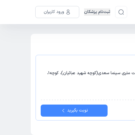
ثبت‌نام پزشکان
ورود کاربران
شیراز - شیراز، خیابان زند، روبروی بیست متری سینما سعدی(کوچه شهید عبائیان)، کوچه1،
نوبت بگیرید