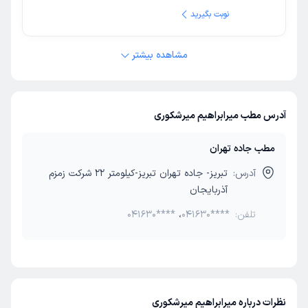
نوبت بگیرید
مشاهده بیشتر
آدرس مطب میرابراهیم میرشکوری
مطب جاده تهران
آدرس:
تبریز- جاده تهران تبریز-کیلومتر 22 شرکت زمزم
آذربایجان
تلفن:
041630****
،
041630****
نظرات درباره میرابراهیم میرشکوری