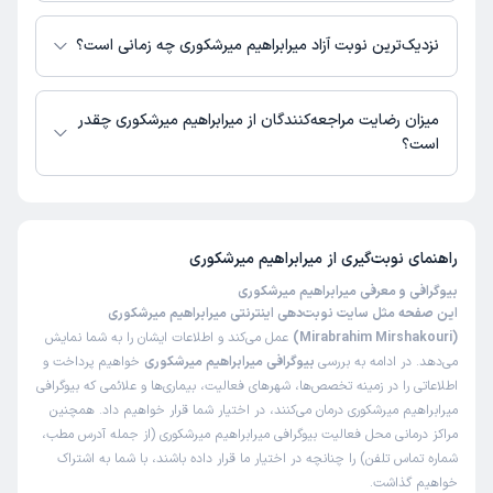
در حال حاضر اطلاعاتی درباره ارائه ویزیت آنلاین توسط میرابراهیم میرشکوری در
دسترس نیست. برای دریافت اطلاعات دقیق‌تر، لطفاً با مطب تماس بگیرید.
نزدیک‌ترین نوبت آزاد میرابراهیم میرشکوری چه زمانی است؟
زمان نوبت‌دهی و پذیرش بیماران با هماهنگی مطب مشخص می‌شود.
میزان رضایت مراجعه‌کنندگان از میرابراهیم میرشکوری چقدر
است؟
تاکنون امتیازی به میرابراهیم میرشکوری داده نشده است.
راهنمای نوبت‌گیری از
میرابراهیم میرشکوری
بیوگرافی و معرفی میرابراهیم میرشکوری
این صفحه مثل سایت نوبت‌دهی اینترنتی میرابراهیم میرشکوری
(Mirabrahim Mirshakouri)
عمل می‌کند و اطلاعات ایشان را به شما نمایش
می‌دهد. در ادامه به بررسی
بیوگرافی میرابراهیم میرشکوری
خواهیم پرداخت و
اطلاعاتی را در زمینه تخصص‌ها، شهرهای فعالیت، بیماری‌ها و علائمی که بیوگرافی
میرابراهیم میرشکوری درمان می‌کنند، در اختیار شما قرار خواهیم داد. همچنین
مراکز درمانی محل فعالیت بیوگرافی میرابراهیم میرشکوری (از جمله آدرس مطب،
شماره تماس تلفن) را چنانچه در اختیار ما قرار داده باشند، با شما به اشتراک
خواهیم گذاشت.