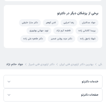
برخی از پزشکان دیگر در دکترتو
جواد عدالتیان
رضا امرایی
لادن کوهبر
دکتر سارا خلیقی
پریسا کاشانی زاده
فاطمه کرم نژاد
نوید جهانی بوشهری
شهلا باجول زاده
دکتر عزت روشن ضمیر
دکتر طاهره علی زاده
زشکی
بهترین دکتر ارتوپدی فنی ایران
دکتر ارتوپدی فنی شیراز
جواد حاتم نژاد
خدمات دکترتو
صفحات دکترتو