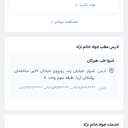
نوبت بگیرید
مشاهده بیشتر
آدرس مطب جواد حاتم نژاد
شیوا طب هیرکان
آدرس:
شیراز، خیابان زند، روبروی خیابان 7تیر، ساختمان
پزشکان آریا، طبقه سوم واحد 8
تلفن:
0938639****
،
0935424****
،
0713233****
خدمات جواد حاتم نژاد