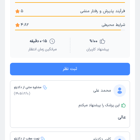
فرآیند پذیرش و رفتار منشی
5
شرایط محیطی
4.82
100
%
0-15 دقیقه
پیشنهاد کاربران
میانگین زمان انتظار
ثبت نظر
مشاوره متنی از دکترتو
محمد علی
)
1405/02/10
(
این پزشک را پیشنهاد میکنم
عالی
کاربر دکترتو
نوبت مطب از دکترتو