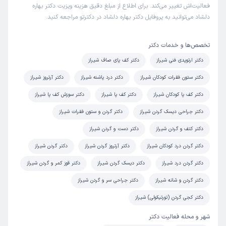
فعالیت‌اش تغییر می‌کند. برای اطلاع از مبلغ دقیق هزینه ویزیت دکتر بهاره
مهران
کاربر آزاد
دلشاد می‌توانید به پروفایل دکتر بهاره دلشاد در دکترتو مراجعه کنید.
)
1403/05/10
(
این پزشک را پیشنهاد میکنم
تخصص‌ها و خدمات دکتر
زمان انتظار:
0-15 دقیقه
دکتر ارتوپدی فنی شیراز
دکتر کف پای صاف شیراز
كمردرد داشتم و با هيچ درماني به طور كامل برطرف نمي
دکتر ستون فقرات کودکان شیراز
دکتر درد پاشنه شیراز
دکتر آرتروز شیراز
شد،خانم دكتر دلشاد تشخيص دادند كه درد كمر به علت مشكل
كف پام بود،كفي برام ساختن,الان ١ ساله كمردرد ندارم
دکتر کف پا کودکان شیراز
دکتر کف پا شیراز
دکتر سوزش کف پا شیراز
دکتر جراحی دیسک گردن شیراز
دکتر گردن و ستون فقرات شیراز
دکتر کتف و گردن شیراز
دکتر دست و گردن شیراز
دکتر گردن درد کودکان شیراز
دکتر آرتروز گردن شیراز
دکتر گردن شیراز
دکتر گردن درد شیراز
دکتر دیسک گردن شیراز
دکتر قوز کمر و گردن شیراز
دکتر گردن و شانه شیراز
دکتر جراحی سر و گردن شیراز
دکتر کجی گردن (تورتیکولی) شیراز
شهر و محله فعالیت دکتر