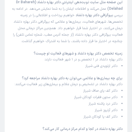
این صفحه مثل سایت نوبت‌دهی اینترنتی دکتر بهاره دلشاد (Dr Bahareh
این پزشک را پیشنهاد میکنم
Delahad)
عمل می‌کند و اطلاعات ایشان را به شما نمایش می‌دهد. در ادامه به
زمان انتظار:
0-15 دقیقه
بررسی
بیوگرافی دکتر بهاره دلشاد
خواهیم پرداخت و اطلاعاتی را در زمینه
تخصص‌ها، شهرهای فعالیت، بیماری‌ها و علائمی که بیوگرافی دکتر بهاره دلشاد
برای صافی کف پا مراجعه کردم،بسیار خوش برخورد بودند و
درمان می‌کنند، در اختیار شما قرار خواهیم داد. همچنین مراکز درمانی محل
صبورانه پاسخ دادن با انجام اسکن و ساخت کفی تحت درمان
فعالیت بیوگرافی دکتر بهاره دلشاد (از جمله آدرس مطب، شماره تماس تلفن) را
هستم و راضیم
چنانچه در اختیار ما قرار داده باشند، با شما به اشتراک خواهیم گذاشت.
زمینه تخصص دکتر بهاره دلشاد و شهرهای فعالیت او چیست؟
کاربر دکترتو
کاربر آزاد
دکتر بهاره دلشاد در 1 تخصص و در 1 شهر فعالیت دارند:
)
1403/05/21
(
دکتر ارتوپدی فنی شیراز
این پزشک را پیشنهاد میکنم
برای چه بیماری‌ها و علائمی می‌توان به دکتر بهاره دلشاد مراجعه کرد؟
زمان انتظار:
0-15 دقیقه
دکتر بهاره دلشاد در تشخیص و درمان علائم و بیماری‌های زیر فعالیت می‌کنند:
دکتر کف پای صاف شیراز
علت مراجعه : درد کمر و کف پا داشتم ، اسکن شدم مشکلم بعد
دکتر ستون فقرات کودکان شیراز
از مدت ها حل شد
دکتر درد پاشنه شیراز
دکتر آرتروز شیراز
دکتر کف پا کودکان شیراز
محمدامین
کاربر آزاد
)
1403/05/17
(
دکتر بهاره دلشاد در کجا و کدام مرکز درمانی کار می‌کند؟