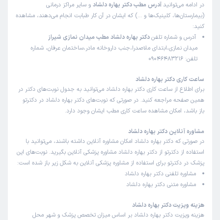
در ادامه می‌توانید
آدرس مطب دکتر بهاره دلشاد
و سایر مراکز درمانی
این پزشک را پیشنهاد میکنم
(بیمارستان‌ها، کلینیک‌ها و …) که ایشان در آن کار طبابت انجام می‌دهند، مشاهده
زمان انتظار:
0-15 دقیقه
کنید:
آدرس و شماره تلفن
دکتر بهاره دلشاد مطب میدان نمازی شیراز
من صافی کف پا وانحراف پاشنه پا داشتم.که با مراجعه اول با
میدان نمازی،ابتدای ملاصدرا،جنب داروخانه مادر،ساختمان عرفان، شماره
خانم دکتر دلشاد ایشون با صبر وشکیبایی منو ویزیت کردن و با
تلفن: 09046483216
دستگاه تخصصی اسکنر کف پا تونستن برام کفی طبی کفش تهیه
کنن که خیلی از دردهای ناشی از صافی کف پام برطرف شدن
ساعت کاری دکتر بهاره دلشاد
برای اطلاع از ساعت کاری دکتر بهاره دلشاد می‌توانید به جدول نوبت‌های دکتر در
همین صفحه مراجعه کنید. در صورتی که نوبت‌های دکتر بهاره دلشاد در دکترتو
باز باشد، امکان مشاهده ساعت کاری مطب ایشان وجود دارد.
محمدسام
کاربر آزاد
)
1403/05/17
(
مشاوره آنلاین دکتر بهاره دلشاد
این پزشک را پیشنهاد میکنم
در صورتی که دکتر بهاره دلشاد امکان مشاوره آنلاین داشته باشند، می‌توانید با
استفاده از دکترتو از دکتر بهاره دلشاد مشاوره پزشکی آنلاین بگیرید. نوبت‌های این
زمان انتظار:
0-15 دقیقه
پزشک در دکترتو برای استفاده از مشاوره پزشکی آنلاین به شکل زیر باز شده است:
باسلام من مشکل کف پا و قوس پاداشتم اومدم پیش خانم
مشاوره تلفنی دکتر بهاره دلشاد
دلشاد کفش و کفی طبی برامون سفارش دادن الان دارم استفاده
مشاوره متنی دکتر بهاره دلشاد
میکنم از کارشون راضیم خدا خیرشون بده
هزینه ویزیت دکتر بهاره دلشاد
هزینه ویزیت دکتر بهاره دلشاد بر اساس میزان تخصص پزشک و شهر محل