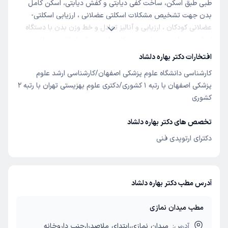
طبی طبق اسکن، ساخت کفی دیابتی و کفش دیابتی، اسکن کامل
بدن جهت تشخیص مشکلات اسکلتی عضلانی ، ارزیابی اسکلتی-
عضلانی کودکان ، ارزیابی و آنالیز تعادل و خط وزن بدن با دستگاه
اسکنر ، درمان غیر جراحی بدشکلی‌ها و دردهای اسکلتی-عضلانی ،
طراحی و ساخت پروتزها و اعضای مصنوعی، طراحی و ساخت ارتوزها،
افتخارات دکتر بهاره دلشاد
طراحی و ساخت بریس‌ها، کمردرد، پادرد، خارپاشنه، آسیب‌های
کارشناسی دانشگاه علوم پزشکی اصفهان/کارشناسی ارشد علوم
ورزشی، هالوکس ولگوس، قوس کمر، قوز کمر، زانودرد، بیرون زدگی
پزشکی اصفهان با رتبه ۱ کشوری/دکتری علوم بهزیستی تهران با رتبه ۲
قوزک، انحراف شست پا، انگشت چکشی، کوتاهی عضلات، افتادگی مچ
کشوری
پا، از کار افتادگی عصب، کلاب فوت، پاچنبری، قوس بیش از حد کف
پا، صافی کف‌پا، پلنتار فاشیاتیس، آرتروز، ساییدگی زانوها، دیسک کمر،
تخصص های دکتر بهاره دلشاد
تنگی کانال نخاعی، درد لگن،کوتاهی پا
دکترای ارتوپدی فنی
آدرس مطب دکتر بهاره دلشاد
مطب میدان نمازی
آدرس:
میدان نمازی،ابتدای ملاصدرا،جنب داروخانه