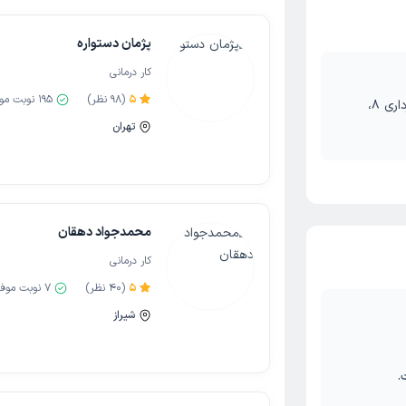
پژمان دستواره
کار درمانی
5
(
98
نظر)
195
نوبت مو
مازندران-نکا-خیابان شهرداری ، روبروی شهرداری 8،
تهران
محمدجواد دهقان
کار درمانی
5
(
40
نظر)
7
نوبت موف
شیراز
.