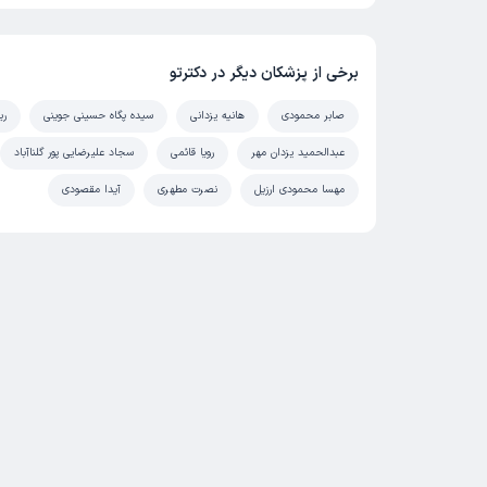
برخی از پزشکان دیگر در دکترتو
صابر محمودی
هانیه یزدانی
سیده پگاه حسینی جوینی
ری
عبدالحمید یزدان مهر
رویا قائمی
سجاد علیرضایی پور گلناآباد
مهسا محمودی ارزیل
نصرت مطهری
آیدا مقصودی