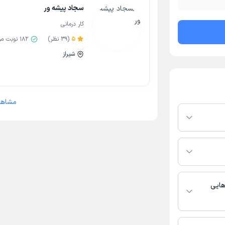
سجاد پیشه ور
کار درمانی
5
(
39
نظر)
182
نوبت مو
شیراز
مشاهد
پلتفرم دکترتو
ر صورت فعال بودن
ماره تماس، برنامه
خدمات پزشکی و
هایی
درمانی فعالیت