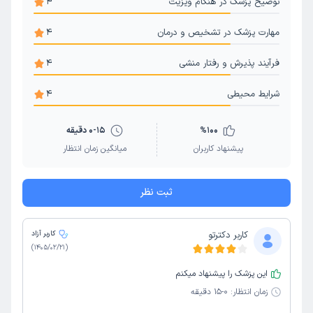
توضیح پزشک در هنگام ویزیت
4
مهارت پزشک در تشخیص و درمان
4
فرآیند پذیرش و رفتار منشی
4
شرایط محیطی
4
100
%
0-15 دقیقه
پیشنهاد کاربران
میانگین زمان انتظار
ثبت نظر
کاربر دکترتو
کاربر آزاد
)
1405/02/21
(
این پزشک را پیشنهاد میکنم
زمان انتظار:
0-15 دقیقه