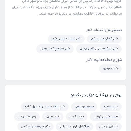
هزینه ویزیت فاطمه رضاییان بر اساس میزان تخصص پزشک و شهر محل
فعالیت‌اش تغییر می‌کند. برای اطلاع از مبلغ دقیق هزینه ویزیت فاطمه رضاییان
می‌توانید به پروفایل فاطمه رضاییان در دکترتو مراجعه کنید.
تخصص‌ها و خدمات دکتر
دکتر گفتاردرمانی بوشهر
دکتر ماساژ درمانی بوشهر
دکتر مشکلات زبان و گفتار بوشهر
دکتر تصحیح گفتار بوشهر
شهر و محله فعالیت دکتر
دکترتو بوشهر
برخی از پزشکان دیگر در دکترتو
مریم نصیری
سیدمنصور تقوی
دکتر اعظم حسین زاده سهل آبادی
صمد عظیمی گروسی
پریسا فتحی
رقیه نصیری
زهرا سعیدواحد
منا لاری لواسانی
ابوالفضل زارع احمدآبادی
دکتر سیدمسعود هاشمی