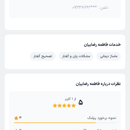
تلفن:
0933899****
خدمات فاطمه رضاییان
ماساژ درمانی
مشکلات زبان و گفتار
تصحیح گفتار
نظرات درباره فاطمه رضاییان
از
1
کاربر
5
نحوه برخورد پزشک
4