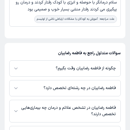
سلام درمانگر با حوصله و انرژی با کودک رفتار کردند و درمان رو
پیگیری می کردند رفتار منشی بسیار خوب و صمیمی بود
علت مراجعه:
آموزش به کودکان با مشکلات ارتباطی ناشی از اوتیسم
سوالات متداول راجع به فاطمه رضاییان
چگونه از فاطمه رضاییان وقت بگیرم؟
در صورتی که
فاطمه رضاییان
دارای پروفایل فعال و نوبت‌دهی باز در پلتفرم دکترتو
باشند، می‌توانید از طریق این پلتفرم برای دریافت نوبت اقدام کنید. در صورت
فاطمه رضاییان در چه رشته‌ای تخصص دارد؟
فعال بودن پروفایل پزشک در دکترتو، امکان مشاهده نوبت‌های آزاد، آدرس مطب،
شماره تماس، برنامه حضور در مطب، تصاویر پزشک، ساعات کاری و سایر اطلاعات
فاطمه رضاییان در رشته‌های زیر (پیراپزشکی) تخصص دارند:
مرتبط با خدمات پزشکی و نوبت‌گیری ممکن است در پروفایل ایشان در دکترتو در
گفتاردرمانی
فاطمه رضاییان در تشخص علائم و درمان چه بیماری‌هایی
دسترس باشد
تخصص دارند؟
فاطمه رضاییان در تشخیص علائم و درمان بیماری‌های مرتبط با گفتاردرمانی