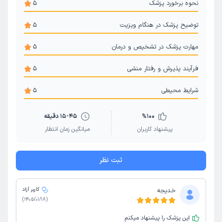
نحوه برخورد پزشک
5
توضیح پزشک در هنگام ویزیت
5
مهارت پزشک در تشخیص و درمان
5
فرآیند پذیرش و رفتار منشی
5
شرایط محیطی
5
100
%
15-45 دقیقه
پیشنهاد کاربران
میانگین زمان انتظار
ثبت نظر
خدیجه
کاربر آزاد
)
1405/01/18
(
این پزشک را پیشنهاد میکنم