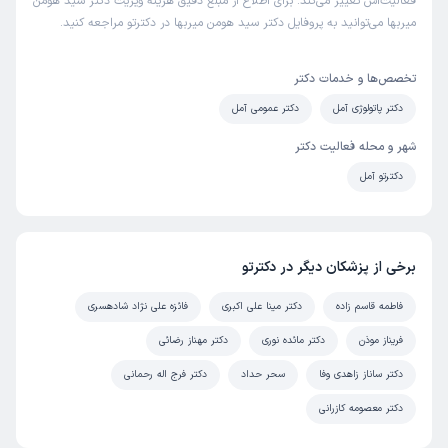
فعالیت‌اش تغییر می‌کند. برای اطلاع از مبلغ دقیق هزینه ویزیت دکتر سید هومن
میربها می‌توانید به پروفایل دکتر سید هومن میربها در دکترتو مراجعه کنید.
تخصص‌ها و خدمات دکتر
دکتر پاتولوژی آمل
دکتر عمومی آمل
شهر و محله فعالیت دکتر
دکترتو آمل
برخی از پزشکان دیگر در دکترتو
فاطمه قاسم زاده
دکتر مینا علی اکبری
فائزه علی نژاد شادهسری
فریناز موذن
دکتر مائده نوری
دکتر مهناز رضائی
دکتر ساناز زاهدی وفا
سحر حداد
دکتر فرج اله رحمانی
دکتر معصومه کازرانی