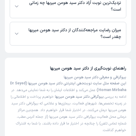
در دسترس نیست. برای دریافت اطلاعات دقیق‌تر، لطفاً با مطب تماس بگیرید.
نزدیک‌ترین نوبت آزاد دکتر سید هومن میربها چه زمانی
است؟
زمان نوبت‌دهی و پذیرش بیماران با هماهنگی مطب مشخص می‌شود.
میزان رضایت مراجعه‌کنندگان از دکتر سید هومن میربها
چقدر است؟
تاکنون امتیازی به دکتر سید هومن میربها داده نشده است.
راهنمای نوبت‌گیری از
دکتر سید هومن میربها
بیوگرافی و معرفی دکتر سید هومن میربها
این صفحه مثل سایت نوبت‌دهی اینترنتی دکتر سید هومن میربها (Dr Seyed
Homan Mirbaha)
عمل می‌کند و اطلاعات ایشان را به شما نمایش می‌دهد. در
ادامه به بررسی
بیوگرافی دکتر سید هومن میربها
خواهیم پرداخت و اطلاعاتی را
در زمینه تخصص‌ها، شهرهای فعالیت، بیماری‌ها و علائمی که بیوگرافی دکتر سید
هومن میربها درمان می‌کنند، در اختیار شما قرار خواهیم داد. همچنین مراکز
درمانی محل فعالیت بیوگرافی دکتر سید هومن میربها (از جمله آدرس مطب،
شماره تماس تلفن) را چنانچه در اختیار ما قرار داده باشند، با شما به اشتراک
خواهیم گذاشت.