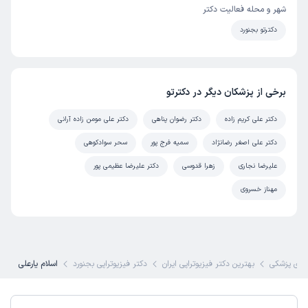
شهر و محله فعالیت دکتر
دکترتو بجنورد
برخی از پزشکان دیگر در دکترتو
دکتر علی کریم زاده
دکتر رضوان پناهی
دکتر علی مومن زاده آرانی
دکتر علی اصغر رضانژاد
سمیه فرج پور
سحر سوادکوهی
علیرضا نجاری
زهرا قدوسی
دکتر علیرضا عظیمی پور
مهناز خسروی
ای پزشکی
بهترین دکتر فیزیوتراپی ایران
دکتر فیزیوتراپی بجنورد
اسلام یارعلی