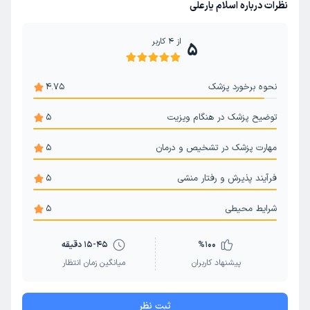
نظرات درباره اسلام یارعلی
از
4
کاربر
5
نحوه برخورد پزشک
4.75
توضیح پزشک در هنگام ویزیت
5
مهارت پزشک در تشخیص و درمان
5
فرآیند پذیرش و رفتار منشی
5
شرایط محیطی
5
100
%
15-45 دقیقه
پیشنهاد کاربران
میانگین زمان انتظار
ثبت نظر