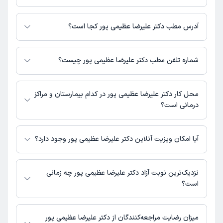
این پزشک را پیشنهاد میکنم
برای اطلاع از هزینه ویزیت دکتر علیرضا عظیمی پور، لازم است با مطب تماس
زمان انتظار:
15-45 دقیقه
بگیرید.
آدرس مطب دکتر علیرضا عظیمی پور کجا است؟
بسیار عالی و با تجربه
دکتر علیرضا عظیمی پور 1 مطب فعال دارند. آدرس مطب‌های دکتر علیرضا
عظیمی پور به شرح زیر است.
شماره تلفن مطب دکتر علیرضا عظیمی پور چیست؟
خمینی شهر، خیابان بوعلی، روبروی بیمارستان اشرفی، ساختما پارسیان، بلوک
منصوره
نوبت مطب از دکترتو
A، طبقه 1
مطب خیابان بوعلی : 03133674949
)
1404/11/06
(
محل کار دکتر علیرضا عظیمی پور در کدام بیمارستان و مراکز
این پزشک را پیشنهاد میکنم
درمانی است؟
زمان انتظار:
0-15 دقیقه
اطلاعاتی درباره محل فعالیت دکتر علیرضا عظیمی پور در مراکز درمانی در دسترس
دکتر ومنشی هردو عالی هستن داروی کم مینویسن واین به نظرم
نیست.
آیا امکان ویزیت آنلاین دکتر علیرضا عظیمی پور وجود دارد؟
خیلی خوبه
در حال حاضر اطلاعاتی درباره ارائه ویزیت آنلاین توسط دکتر علیرضا عظیمی پور
در دسترس نیست. برای دریافت اطلاعات دقیق‌تر، لطفاً با مطب تماس بگیرید.
نزدیک‌ترین نوبت آزاد دکتر علیرضا عظیمی پور چه زمانی
کاربر دکترتو
نوبت مطب از دکترتو
است؟
)
1404/10/24
(
دکتر علیرضا عظیمی پور از روز دوشنبه 19 مرداد 1405 بیمار جدید می‌پذیرند.
این پزشک را پیشنهاد میکنم
میزان رضایت مراجعه‌کنندگان از دکتر علیرضا عظیمی پور
زمان انتظار:
0-15 دقیقه