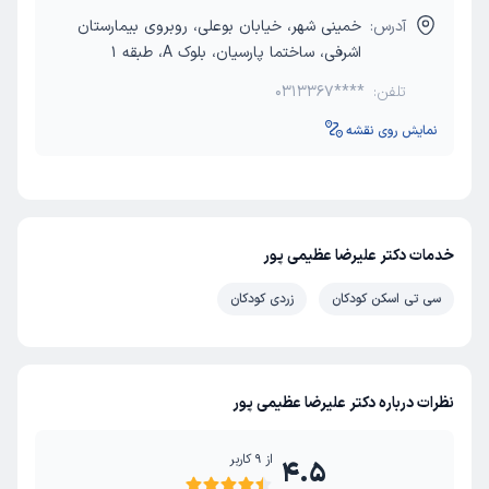
آدرس:
خمینی شهر، خیابان بوعلی، روبروی بیمارستان
اشرفی، ساختما پارسیان، بلوک A، طبقه 1
تلفن:
0313367****
نمایش روی نقشه
خدمات دکتر علیرضا عظیمی پور
سی تی اسکن کودکان
زردی کودکان
نظرات درباره دکتر علیرضا عظیمی پور
از
9
کاربر
4.5