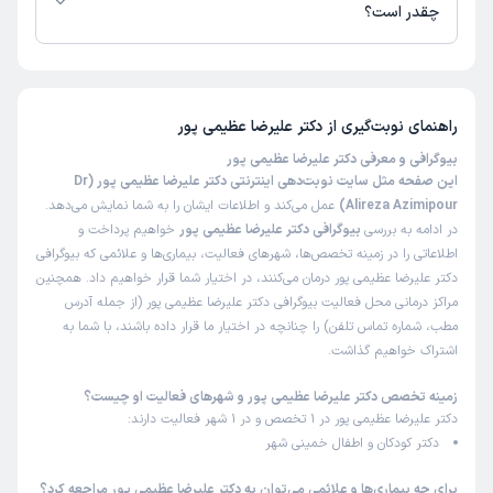
چقدر است؟
عالی
تا کنون 9 نفر به دکتر علیرضا عظیمی پور رای داده‌اند. میانگین امتیازی دکتر
علت مراجعه:
تشخیص و درمان عفونت‌های شایع کودکان
علیرضا عظیمی پور 5 از 5 است.
راهنمای نوبت‌گیری از
دکتر علیرضا عظیمی پور
کاربر دکترتو
نوبت مطب از دکترتو
بیوگرافی و معرفی دکتر علیرضا عظیمی پور
)
1404/10/02
(
این صفحه مثل سایت نوبت‌دهی اینترنتی دکتر علیرضا عظیمی پور (Dr
این پزشک را پیشنهاد میکنم
Alireza Azimipour)
عمل می‌کند و اطلاعات ایشان را به شما نمایش می‌دهد.
در ادامه به بررسی
بیوگرافی دکتر علیرضا عظیمی پور
خواهیم پرداخت و
زمان انتظار:
0-15 دقیقه
اطلاعاتی را در زمینه تخصص‌ها، شهرهای فعالیت، بیماری‌ها و علائمی که بیوگرافی
همه چیز عاااااالی
دکتر علیرضا عظیمی پور درمان می‌کنند، در اختیار شما قرار خواهیم داد. همچنین
مراکز درمانی محل فعالیت بیوگرافی دکتر علیرضا عظیمی پور (از جمله آدرس
مطب، شماره تماس تلفن) را چنانچه در اختیار ما قرار داده باشند، با شما به
کاربر دکترتو
نوبت مطب از دکترتو
اشتراک خواهیم گذاشت.
)
1404/09/30
(
زمینه تخصص دکتر علیرضا عظیمی پور و شهرهای فعالیت او چیست؟
این پزشک را پیشنهاد میکنم
دکتر علیرضا عظیمی پور در 1 تخصص و در 1 شهر فعالیت دارند:
دکتر کودکان و اطفال خمینی شهر
دکتر به هر دلیلی نبود و منشی درب را باز نکرد و بی احترامی کرد
چون مرخصی گرفته بودم و کلی راه اومدم که بچه ره ببرم دکتر
برای چه بیماری‌ها و علائمی می‌توان به دکتر علیرضا عظیمی پور مراجعه کرد؟