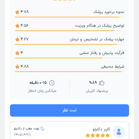
نحوه برخورد پزشک
4.78
توضیح پزشک در هنگام ویزیت
4.56
مهارت پزشک در تشخیص و درمان
4.67
فرآیند پذیرش و رفتار منشی
4
شرایط محیطی
4.88
89
%
0-15 دقیقه
پیشنهاد کاربران
میانگین زمان انتظار
ثبت نظر
کاربر دکترتو
نوبت مطب از دکترتو
)
1405/04/21
(