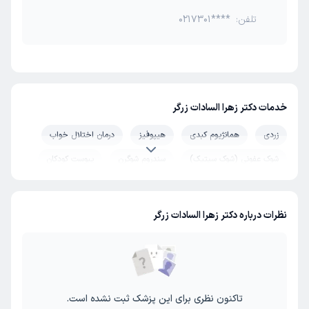
تلفن:
0217301****
خدمات دکتر زهرا السادات زرگر
زردی
همانژیوم کبدی
هیپوفیز
درمان اختلال خواب
شوک عفونی (شوک سپتیک)
سندروم شوگرن
یبوست کودکان
کم خونی
نفخ شکم
حساسیت پوستی
سندرم رینود
همانژیوم
بیماری لایم
دیابت
فشار خون
نظرات درباره دکتر زهرا السادات زرگر
معده درد
تاکنون نظری برای این پزشک ثبت نشده است.