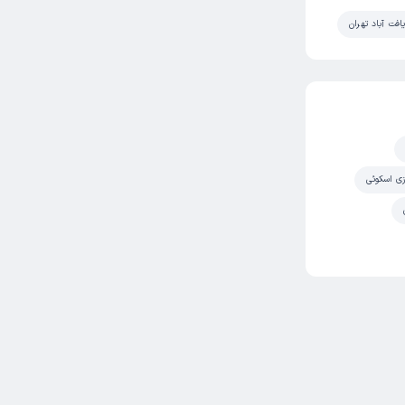
افت آباد تهران
زی اسکوئی