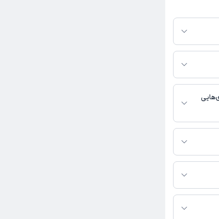
ر پلتفرم دکترتو
ر صورت فعال بودن
ماره تماس، برنامه
خدمات پزشکی و
‌هایی
دکان و اطفال,
اس بگیرید.
هره خاکی نژاد به شرح