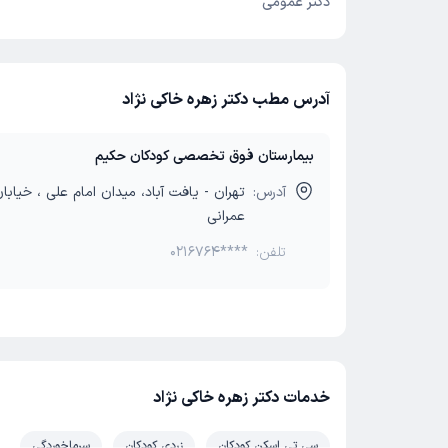
دکتر عمومی
آدرس مطب دکتر زهره خاکی نژاد
بیمارستان فوق تخصصی کودکان حکیم
آدرس:
تهران - یافت آباد، میدان امام علی ، خیابا
عمرانی
تلفن:
0216764****
خدمات دکتر زهره خاکی نژاد
سی تی اسکن کودکان
زردی کودکان
سرماخوردگی