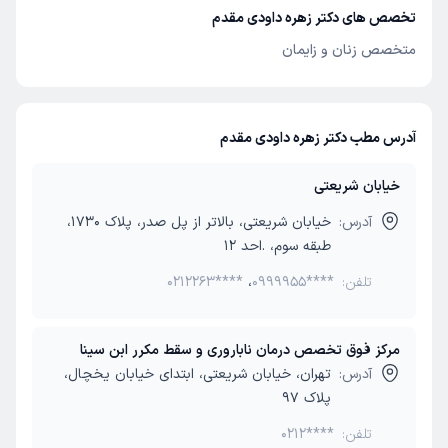
تخصص های دکتر زهره داودی مقدم
متخصص زنان و زایمان
آدرس مطب دکتر زهره داودی مقدم
خیابان شریعتی
آدرس:
خیابان شریعتی، بالاتر از پل صدر، پلاک 1730،
طبقه سوم، .احد 12
تلفن:
0999955****
،
0212263****
مرکز فوق تخصص درمان ناباروری و سقط مکرر ابن سینا
آدرس:
تهران، خیابان شریعتی، ابتدای خیابان یخچال،
پلاک 97
تلفن:
0212****