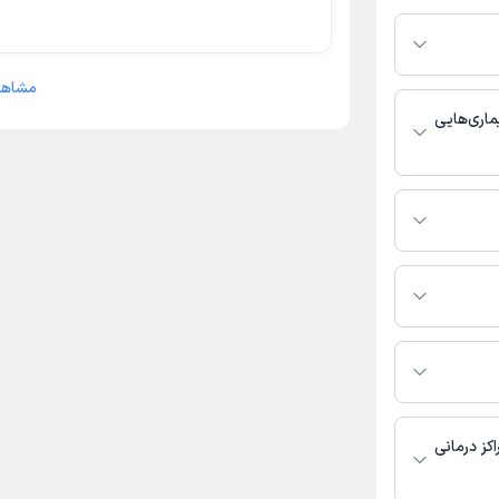
ز در پلتفرم دکترتو
ر صورت فعال بودن
ماره تماس، برنامه
خدمات پزشکی و
مشاهد
ماری‌هایی
با عمومی فعالیت
 تماس بگیرید.
 در دسترس نیست.
حه ثبت نشده است.
کز درمانی