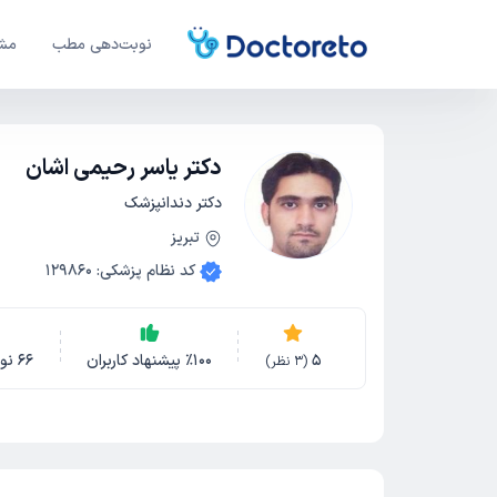
نوبت‌دهی مطب
مشا
دکتر یاسر رحیمی اشان
دکتر دندانپزشک
تبریز
کد نظام پزشکی
:
129860
5
100
٪
پیشنهاد کاربران
66
نو
(
3
نظر)