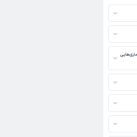
ز در پلتفرم دکترتو
ر صورت فعال بودن
ماره تماس، برنامه
خدمات پزشکی و
اری‌هایی
ا دندانپزشک
 تماس بگیرید.
 یاسر رحیمی اشان به