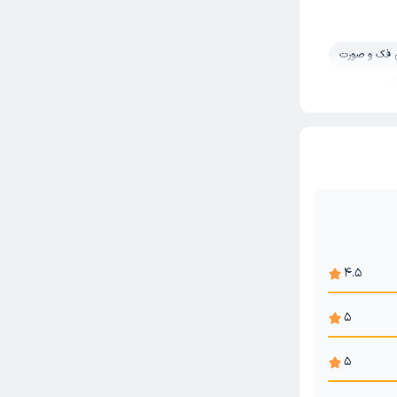
فک و صورت
4.5
5
5