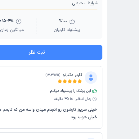
شرایط محیطی
100
%
15-45 دقیقه
پیشنهاد کاربران
میانگین زمان 
ثبت نظر
کاربر دکترتو
)
1404/11/11
(
این پزشک را پیشنهاد میکنم
زمان انتظار:
15-45 دقیقه
خیلی سریع کارشون رو انجام میدن واسه من که تایمم 
خیلی خوب بود