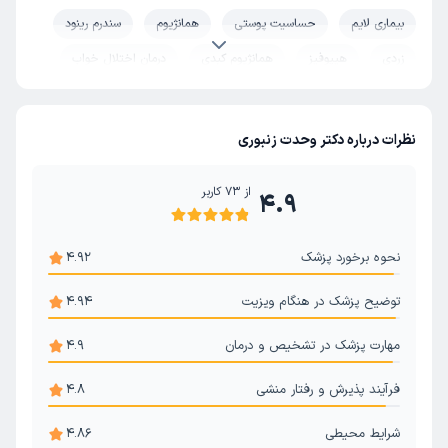
بیماری لایم
حساسیت پوستی
همانژیوم
سندرم رینود
زردی
هیپوفیز
همانژیوم کبدی
درمان اختلال خواب
شوک عفونی (شوک سپتیک)
یبوست کودکان
کم خونی
نفخ شکم
سندروم شوگرن
نظرات درباره دکتر وحدت زنبوری
از
73
کاربر
4.9
نحوه برخورد پزشک
4.92
توضیح پزشک در هنگام ویزیت
4.94
مهارت پزشک در تشخیص و درمان
4.9
فرآیند پذیرش و رفتار منشی
4.8
شرایط محیطی
4.86