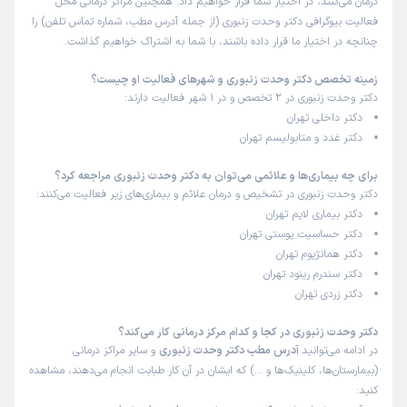
درمان می‌کنند، در اختیار شما قرار خواهیم داد. همچنین مراکز درمانی محل
علت مراجعه:
تشخیص و درمان دیابت و عوارض آن
فعالیت بیوگرافی دکتر وحدت زنبوری (از جمله آدرس مطب، شماره تماس تلفن) را
چنانچه در اختیار ما قرار داده باشند، با شما به اشتراک خواهیم گذاشت.
حمید رضا
نوبت مطب از دکترتو
)
1405/02/24
(
زمینه تخصص دکتر وحدت زنبوری و شهرهای فعالیت او چیست؟
دکتر وحدت زنبوری در 2 تخصص و در 1 شهر فعالیت دارند:
این پزشک را پیشنهاد میکنم
دکتر داخلی تهران
زمان انتظار:
15-45 دقیقه
دکتر غدد و متابولیسم تهران
در مجموع راضی هستم.
برای چه بیماری‌ها و علائمی می‌توان به دکتر وحدت زنبوری مراجعه کرد؟
دکتر وحدت زنبوری در تشخیص و درمان علائم و بیماری‌های زیر فعالیت می‌کنند:
علت مراجعه:
درمان اختلالات تیروئید (کم‌کاری، پرکاری، ندول‌ها)
دکتر بیماری لایم تهران
دکتر حساسیت پوستی تهران
دکتر همانژیوم تهران
هلیا
نوبت مطب از دکترتو
دکتر سندرم رینود تهران
)
1405/02/20
(
دکتر زردی تهران
این پزشک را پیشنهاد میکنم
زمان انتظار:
0-15 دقیقه
دکتر وحدت زنبوری در کجا و کدام مرکز درمانی کار می‌کند؟
در ادامه می‌توانید
آدرس مطب دکتر وحدت زنبوری
و سایر مراکز درمانی
همه چی عالی
(بیمارستان‌ها، کلینیک‌ها و …) که ایشان در آن کار طبابت انجام می‌دهند، مشاهده
کنید: