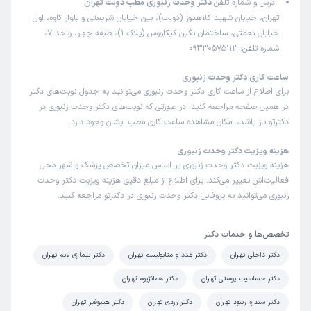
آدرس و شماره تلفن
دکتر وحدت زنبوری مطب دولت تهران
مهسا
نوبت مطب از دکترتو
تهران، خیابان شهید کلاهدوز (دولت)، بین خیابان شریعتی و بلوار کاوه، اول
)
1405/02/18
(
خیابان نعمتی، ساختمان نگین کیکاووس (پلاک 1)، طبقه چهار، واحد 7،
شماره تلفن: 09330575113
این پزشک را پیشنهاد میکنم
زمان انتظار:
45-90 دقیقه
ساعت کاری دکتر وحدت زنبوری
برای اطلاع از ساعت کاری دکتر وحدت زنبوری می‌توانید به جدول نوبت‌های دکتر
برای تیرویید پرکار مراجعه کردم دکتر داخل مطب دستگاه سونو
در همین صفحه مراجعه کنید. در صورتی که نوبت‌های دکتر وحدت زنبوری در
داشتن و معاینه شدم . با دارویی که تجویز کردن حالم خیلی
دکترتو باز باشد، امکان مشاهده ساعت کاری مطب ایشان وجود دارد.
بهتره و باید تحت نظر باشم و برای ماه بعد هم وقتمو رزرو کردن
، جناب زنبوری بسیار با حوصله هستن و این موضوع بشدت
هزینه ویزیت دکتر وحدت زنبوری
هزینه ویزیت دکتر وحدت زنبوری بر اساس میزان تخصص پزشک و شهر محل
برای من مهم بود تا دکترم تمام سوالات و ابهاماتم و برطرف کنن
فعالیت‌اش تغییر می‌کند. برای اطلاع از مبلغ دقیق هزینه ویزیت دکتر وحدت
ممنونم پیشنهاد میکنم
زنبوری می‌توانید به پروفایل دکتر وحدت زنبوری در دکترتو مراجعه کنید.
علت مراجعه:
درمان اختلالات تیروئید (کم‌کاری، پرکاری، ندول‌ها)
تخصص‌ها و خدمات دکتر
رها
نوبت مطب از دکترتو
دکتر داخلی تهران
دکتر غدد و متابولیسم تهران
دکتر بیماری لایم تهران
)
1405/02/13
(
دکتر حساسیت پوستی تهران
دکتر همانژیوم تهران
این پزشک را پیشنهاد نمیکنم
دکتر سندرم رینود تهران
دکتر زردی تهران
دکتر هیپوفیز تهران
زمان انتظار:
بیش از 90 دقیقه