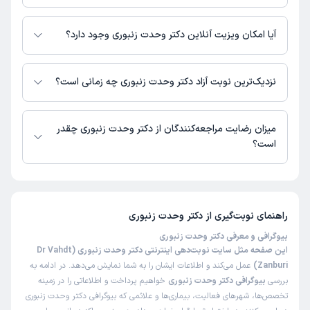
اطلاعاتی درباره محل فعالیت دکتر وحدت زنبوری در مراکز درمانی در دسترس
نیست.
آیا امکان ویزیت آنلاین دکتر وحدت زنبوری وجود دارد؟
کاربر دکترتو
نوبت مطب از دکترتو
)
1405/02/31
(
در حال حاضر اطلاعاتی درباره ارائه ویزیت آنلاین توسط دکتر وحدت زنبوری در
دسترس نیست. برای دریافت اطلاعات دقیق‌تر، لطفاً با مطب تماس بگیرید.
این پزشک را پیشنهاد میکنم
نزدیک‌ترین نوبت آزاد دکتر وحدت زنبوری چه زمانی است؟
زمان انتظار:
15-45 دقیقه
دکتر وحدت زنبوری از روز یکشنبه 18 مرداد 1405 بیمار جدید می‌پذیرند.
هر سه مورد perfect پیشنهاد میکنم ‌.ارائه خدمات و تشخیص
میزان رضایت مراجعه‌کنندگان از دکتر وحدت زنبوری چقدر
بسیار عالی محیط دنجی را برای بیمار فراهم آورده اند .
است؟
علت مراجعه:
درمان اختلالات تیروئید (کم‌کاری، پرکاری، ندول‌ها)
تا کنون 73 نفر به دکتر وحدت زنبوری رای داده‌اند. میانگین امتیازی دکتر وحدت
زنبوری 5 از 5 است.
علی
نوبت مطب از دکترتو
راهنمای نوبت‌گیری از
دکتر وحدت زنبوری
)
1405/02/29
(
بیوگرافی و معرفی دکتر وحدت زنبوری
این پزشک را پیشنهاد میکنم
این صفحه مثل سایت نوبت‌دهی اینترنتی دکتر وحدت زنبوری (Dr Vahdt
زمان انتظار:
بیش از 90 دقیقه
Zanburi)
عمل می‌کند و اطلاعات ایشان را به شما نمایش می‌دهد. در ادامه به
بررسی
بیوگرافی دکتر وحدت زنبوری
خواهیم پرداخت و اطلاعاتی را در زمینه
بسیار دقیق و باحوصله
تخصص‌ها، شهرهای فعالیت، بیماری‌ها و علائمی که بیوگرافی دکتر وحدت زنبوری