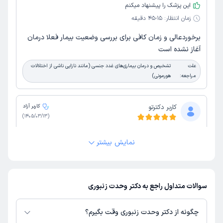
این پزشک را پیشنهاد میکنم
زمان انتظار:
15-45 دقیقه
برخوردعالی و زمان کافی برای بررسی وضعیت بیمار فعلا درمان
آغاز نشده است
علت
تشخیص و درمان بیماری‌های غدد جنسی (مانند نازایی ناشی از اختلالات
مراجعه:
هورمونی)
کاربر دکترتو
کاربر آزاد
)
1405/03/13
(
این پزشک را پیشنهاد میکنم
نمایش بیشتر
زمان انتظار:
45-90 دقیقه
آقای دکتر خیلی باحوصله و دقیق هستند و من بعد از مراجعه به
سه پزشک متخصص به ایشون مراجعه کردم و از ایشون واقعا
سوالات متداول راجع به دکتر وحدت زنبوری
نتیجه گرفتم.
علت
تشخیص و درمان بیماری‌های غدد جنسی (مانند نازایی ناشی از اختلالات
چگونه از دکتر وحدت زنبوری وقت بگیرم؟
مراجعه:
هورمونی)