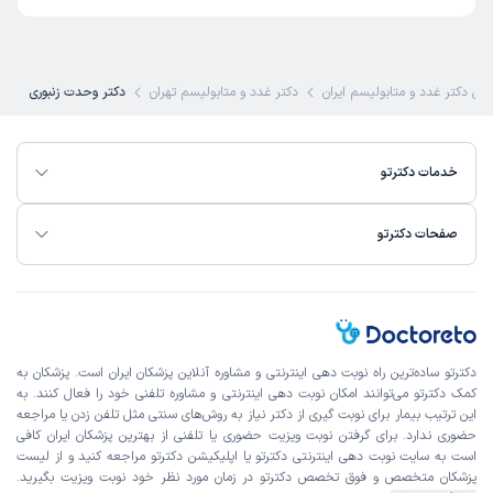
این پزشک را پیشنهاد میکنم
زمان انتظار:
45-90 دقیقه
من خیلی راضی بودم ، دکتر واقعا ماهر و باتجربه ای هستن ،
رین دکتر غدد و متابولیسم ایران
دکتر غدد و متابولیسم تهران
دکتر وحدت زنبوری
خیالم و راحت کردن
علت مراجعه:
درمان اختلالات تیروئید (کم‌کاری، پرکاری، ندول‌ها)
خدمات دکترتو
کاربر دکترتو
نوبت مطب از دکترتو
)
1405/02/05
(
صفحات دکترتو
این پزشک را پیشنهاد میکنم
زمان انتظار:
15-45 دقیقه
به راحتی وقت گرفتم و مشکلی نبود
دکترتو ساده‌ترین راه نوبت‌ دهی اینترنتی و مشاوره آنلاین پزشکان ایران است. پزشکان به
علت مراجعه:
چکاپ تیروئید
کمک دکترتو می‌توانند امکان نوبت دهی اینترنتی و مشاوره تلفنی خود را فعال کنند. به
این ترتیب بیمار برای نوبت گیری از دکتر نیاز به روش‌های سنتی مثل تلفن زدن یا مراجعه
حضوری ندارد. برای گرفتن نوبت ویزیت حضوری یا تلفنی از بهترین پزشکان ایران کافی
کاربر دکترتو
نوبت مطب از دکترتو
است به
سایت نوبت دهی اینترنتی
دکترتو یا اپلیکیشن دکترتو مراجعه کنید و از
لیست
)
1405/02/01
(
پزشکان متخصص و فوق تخصص
دکترتو در زمان مورد نظر خود نوبت ویزیت بگیرید.