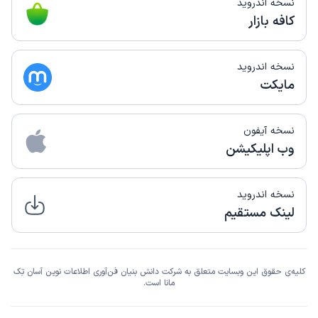
نسخه اندروید
این پزشک را پیشنهاد میکنم
کافه بازار
زمان انتظار:
بیش از 90 دقیقه
عالی
نسخه اندروید
مایکت
علت مراجعه:
درمان اختلالات متابولیک مانند چاقی یا دیس‌لیپیدمی
کاربر دکترتو
نوبت مطب از دکترتو
نسخه آیفون
)
1405/01/24
(
وب اپلیکیشن
این پزشک را پیشنهاد میکنم
زمان انتظار:
15-45 دقیقه
نسخه اندروید
لینک مستقیم
انقدر دکتر صبوری هستن که حد نداره و من پیش دیابت داشتم
درمان شدم
علت مراجعه:
تشخیص و درمان دیابت و عوارض آن
کلیه‌ی حقوق این وبسایت متعلق به شرکت دانش بنیان فن‌آوری اطلاعات نوین آسان تِک
مانا است.
کاربر دکترتو
کاربر آزاد
)
1405/01/24
(