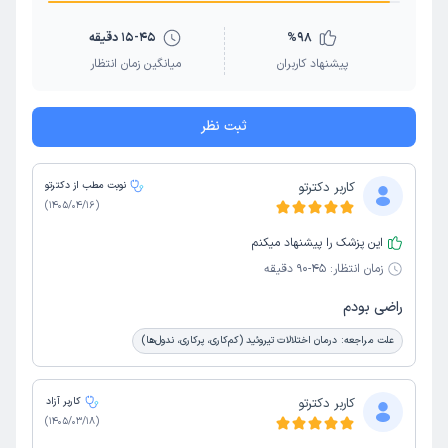
98
%
15-45 دقیقه
پیشنهاد کاربران
میانگین زمان انتظار
ثبت نظر
کاربر دکترتو
نوبت مطب از دکترتو
)
1405/04/16
(
این پزشک را پیشنهاد میکنم
زمان انتظار:
45-90 دقیقه
راضی بودم
علت مراجعه:
درمان اختلالات تیروئید (کم‌کاری، پرکاری، ندول‌ها)
کاربر دکترتو
کاربر آزاد
)
1405/03/18
(