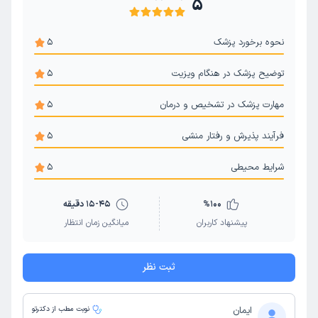
5
فشار خون
گرفتگی شکم (کرامپ شکمی)
معاینه فیزیکی سالانه
تعریق بیش از حد
چکاپ سالیانه
نحوه برخورد پزشک
5
بی اشتهایی
سندروم بهجت
سرفه مزمن
توضیح پزشک در هنگام ویزیت
5
حساسیت فصلی
زردی
پانکراس و لوزالمعده
سندروم شوگرن
حساسیت پوستی
لوپوس
وبا
مهارت پزشک در تشخیص و درمان
5
آلبومینوری
فرآیند پذیرش و رفتار منشی
5
شرایط محیطی
5
100
%
15-45 دقیقه
پیشنهاد کاربران
میانگین زمان انتظار
ثبت نظر
ایمان
نوبت مطب از دکترتو