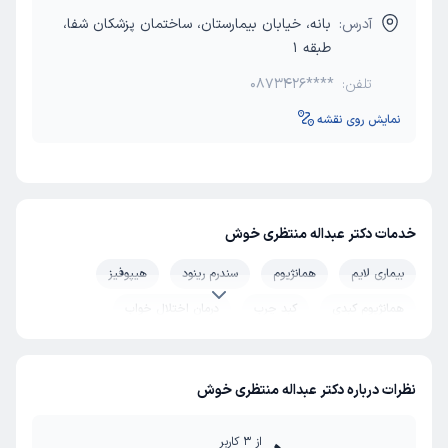
آدرس:
بانه، خیابان بیمارستان، ساختمان پزشکان شفا،
طبقه 1
تلفن:
0873426****
نمایش روی نقشه
خدمات دکتر عبداله منتظری خوش
بیماری لایم
همانژیوم
سندرم رینود
هیپوفیز
همانژیوم کبدی
کبد چرب
درمان اختلال خواب
شوک عفونی (شوک سپتیک)
یبوست کودکان
کم خونی
آسم و آلرژی
نفخ شکم
گوش و حلق و بینی کودکان
نظرات درباره دکتر عبداله منتظری خوش
آندوسکوپی
نوار قلبی
خود ایمنی
یبوست
از
3
کاربر