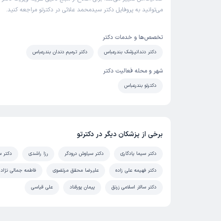
می‌توانید به پروفایل دکتر سیدمحمد علائی در دکترتو مراجعه کنید.
تخصص‌ها و خدمات دکتر
دکتر دندانپزشک بندرعباس
دکتر ترمیم دندان بندرعباس
شهر و محله فعالیت دکتر
دکترتو بندرعباس
برخی از پزشکان دیگر در دکترتو
دکتر سیما یادگاری
دکتر سیاوش درودگر
رزا راشدی
دکتر س
دکتر فهیمه علی زاده
علیرضا محقق مرتضوی
فاطمه جمالی نژاد
دکتر سالار اسلامی زرنق
پیمان پورقناد
علی قیاسی