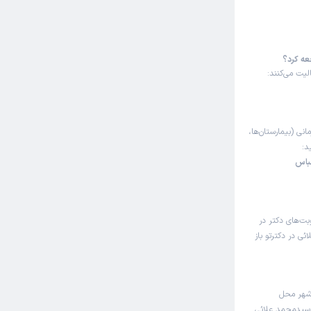
عه کرد؟
یت می‌کنند:
انی (بیمارستان‌ها،
د:
باس
بت‌های دکتر در
 در دکترتو باز
شهر محل
ر سیدمحمد علائی