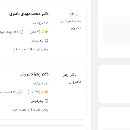
دکتر محمدمهدی ناصری
دندانپزشک
5
(
7
نظر)
100
نوبت موف
بندرعباس
اولین نوبت آزاد مطب:
فردا
دکتر زهرا کامروان
دندانپزشک
5
(
26
نظر)
459
نوبت م
بندرعباس
اولین نوبت آزاد مطب:
فردا