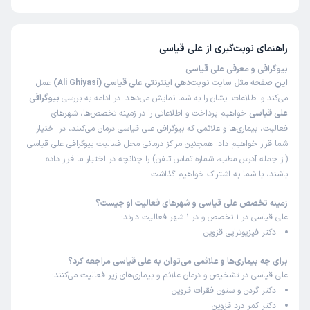
تا کنون 7 نفر به علی قیاسی رای داده‌اند. میانگین امتیازی علی قیاسی 5 از 5
بسیار با حوصله و حرفه ای بودن جاهای دیگه ام رفته بودم اما
است.
نتونستن مشکلم و حل کنن .اما با اقای دکتر در ۲-۳ جلسه کامل
خوب شدم
راهنمای نوبت‌گیری از
علی قیاسی
علت مراجعه:
توانبخشی پس از جراحی‌های ارتوپدی (مانند تعویض مفصل)
بیوگرافی و معرفی علی قیاسی
این صفحه مثل سایت نوبت‌دهی اینترنتی علی قیاسی (Ali Ghiyasi)
عمل
می‌کند و اطلاعات ایشان را به شما نمایش می‌دهد. در ادامه به بررسی
بیوگرافی
جعفر
کاربر آزاد
علی قیاسی
خواهیم پرداخت و اطلاعاتی را در زمینه تخصص‌ها، شهرهای
)
1404/07/01
(
فعالیت، بیماری‌ها و علائمی که بیوگرافی علی قیاسی درمان می‌کنند، در اختیار
شما قرار خواهیم داد. همچنین مراکز درمانی محل فعالیت بیوگرافی علی قیاسی
این پزشک را پیشنهاد میکنم
(از جمله آدرس مطب، شماره تماس تلفن) را چنانچه در اختیار ما قرار داده
زمان انتظار:
0-15 دقیقه
باشند، با شما به اشتراک خواهیم گذاشت.
بسیار عالی، با حوصله و وقت زیادی برام میذارن
زمینه تخصص علی قیاسی و شهرهای فعالیت او چیست؟
علی قیاسی در 1 تخصص و در 1 شهر فعالیت دارند:
علت مراجعه:
درمان دردهای مفصلی و آرتروز
دکتر فیزیوتراپی قزوین
برای چه بیماری‌ها و علائمی می‌توان به علی قیاسی مراجعه کرد؟
علی قیاسی در تشخیص و درمان علائم و بیماری‌های زیر فعالیت می‌کنند:
دکتر گردن و ستون فقرات قزوین
دکتر کمر درد قزوین