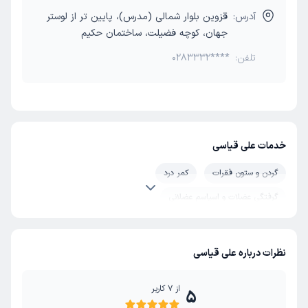
آدرس:
قزوین بلوار شمالی (مدرس)، پایین تر از لوستر
جهان، کوچه فضیلت، ساختمان حکیم
تلفن:
0283332****
خدمات علی قیاسی
گردن و ستون فقرات
کمر درد
گرفتگی عضلات و اسپاسم عضلانی
نظرات درباره علی قیاسی
از
7
کاربر
5