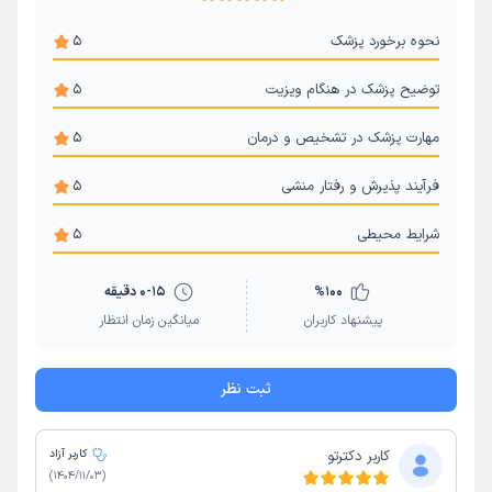
نحوه برخورد پزشک
5
توضیح پزشک در هنگام ویزیت
5
مهارت پزشک در تشخیص و درمان
5
فرآیند پذیرش و رفتار منشی
5
شرایط محیطی
5
100
%
0-15 دقیقه
پیشنهاد کاربران
میانگین زمان انتظار
ثبت نظر
کاربر دکترتو
کاربر آزاد
)
1404/11/03
(