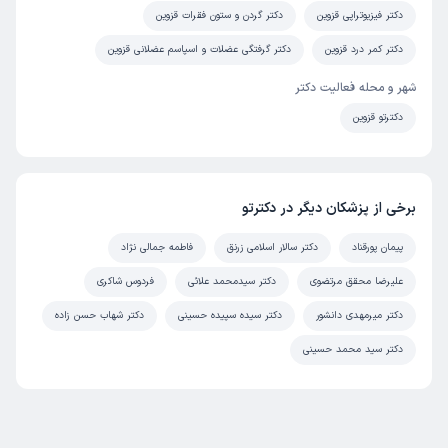
دکتر فیزیوتراپی قزوین
دکتر گردن و ستون فقرات قزوین
دکتر کمر درد قزوین
دکتر گرفتگی عضلات و اسپاسم عضلانی قزوین
شهر و محله فعالیت دکتر
دکترتو قزوین
برخی از پزشکان دیگر در دکترتو
پیمان پورقناد
دکتر سالار اسلامی زرنق
فاطمه جمالی نژاد
علیرضا محقق مرتضوی
دکتر سیدمحمد علائی
فردوس شاکری
دکتر میرمهدی دانشور
دکتر سیده سپیده حسینی
دکتر شهاب حسن زاده
دکتر سید محمد حسینی