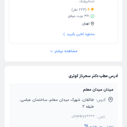
دندانپزشک
5
(
223
نظر)
361
نوبت موفق
تهران
مشاوره آنلاین بگیرید
مشاهده بیشتر
آدرس مطب دکتر سحرناز کوثری
میدان میدان معلم
آدرس:
طالقان، شهرک میدان معلم، ساختمان عباسی،
طبقه 2
تلفن:
0264472****