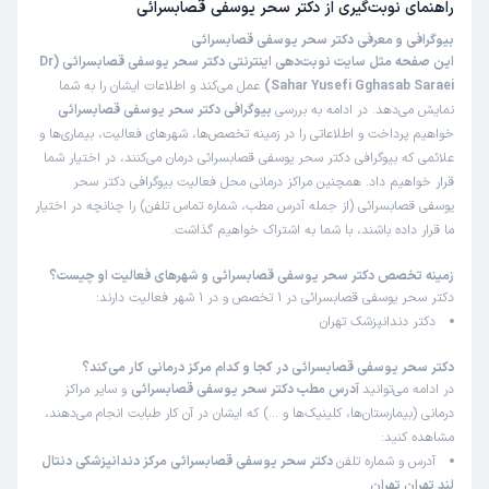
راهنمای نوبت‌گیری از
دکتر سحر یوسفی قصابسرائی
بیوگرافی و معرفی دکتر سحر یوسفی قصابسرائی
این صفحه مثل سایت نوبت‌دهی اینترنتی دکتر سحر یوسفی قصابسرائی (Dr
Sahar Yusefi Gghasab Saraei)
عمل می‌کند و اطلاعات ایشان را به شما
نمایش می‌دهد. در ادامه به بررسی
بیوگرافی دکتر سحر یوسفی قصابسرائی
خواهیم پرداخت و اطلاعاتی را در زمینه تخصص‌ها، شهرهای فعالیت، بیماری‌ها و
علائمی که بیوگرافی دکتر سحر یوسفی قصابسرائی درمان می‌کنند، در اختیار شما
قرار خواهیم داد. همچنین مراکز درمانی محل فعالیت بیوگرافی دکتر سحر
یوسفی قصابسرائی (از جمله آدرس مطب، شماره تماس تلفن) را چنانچه در اختیار
ما قرار داده باشند، با شما به اشتراک خواهیم گذاشت.
زمینه تخصص دکتر سحر یوسفی قصابسرائی و شهرهای فعالیت او چیست؟
دکتر سحر یوسفی قصابسرائی در 1 تخصص و در 1 شهر فعالیت دارند:
دکتر دندانپزشک تهران
دکتر سحر یوسفی قصابسرائی در کجا و کدام مرکز درمانی کار می‌کند؟
در ادامه می‌توانید
آدرس مطب دکتر سحر یوسفی قصابسرائی
و سایر مراکز
درمانی (بیمارستان‌ها، کلینیک‌ها و …) که ایشان در آن کار طبابت انجام می‌دهند،
مشاهده کنید:
آدرس و شماره تلفن
دکتر سحر یوسفی قصابسرائی مرکز دندانپزشکی دنتال
لند تهران تهران