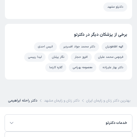
دادن البته گفتن اگه مشکلی پیش نیاد .بهرحال رفتارشان کلی از
دکترتو مشهد
تنش هامو کم کرد ان شاالله که تا آخر که زایمان کنم همینطوری
پیش بریم
علت مراجعه:
مراقبت‌های بارداری و زایمان طبیعی یا سزارین
برخی از پزشکان دیگر در دکترتو
کاربر دکترتو
نوبت مطب از دکترتو
الهه افلاطونیان
دکتر محمد جواد افسردیر
انیس احدی
)
1404/08/05
(
فردوس محمد علیان
افروز حجار
نگار پیلبان
لیدا رییسی
این پزشک را پیشنهاد میکنم
دکتر بهار علیزاده
معصومه بهرامی
گلاره کارنما
زمان انتظار:
15-45 دقیقه
عاااالییی
علت مراجعه:
مراقبت‌های بارداری و زایمان طبیعی یا سزارین
بهترین دکتر زنان و زایمان ایران
دکتر زنان و زایمان مشهد
دکتر راحله ابراهیمی
فاطمه
کاربر آزاد
)
1404/08/05
(
خدمات دکترتو
این پزشک را پیشنهاد میکنم