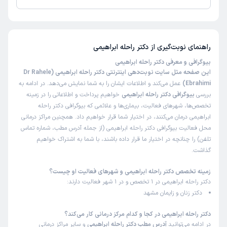
علت مراجعه:
برای زایمان
تا کنون 19 نفر به دکتر راحله ابراهیمی رای داده‌اند. میانگین امتیازی دکتر راحله
ابراهیمی 5 از 5 است.
کاربر دکترتو
کاربر آزاد
)
1404/12/03
(
راهنمای نوبت‌گیری از
دکتر راحله ابراهیمی
این پزشک را پیشنهاد میکنم
بیوگرافی و معرفی دکتر راحله ابراهیمی
این صفحه مثل سایت نوبت‌دهی اینترنتی دکتر راحله ابراهیمی (Dr Rahele
زمان انتظار:
15-45 دقیقه
Ebrahimi)
عمل می‌کند و اطلاعات ایشان را به شما نمایش می‌دهد. در ادامه به
خانم دکتر بسیار مهربون و با حوصله هستند برای بیمارهاشون
بررسی
بیوگرافی دکتر راحله ابراهیمی
خواهیم پرداخت و اطلاعاتی را در زمینه
کلی وقت میذارن استرس رو از بیمار دور می کنن و بهترین
تخصص‌ها، شهرهای فعالیت، بیماری‌ها و علائمی که بیوگرافی دکتر راحله
پزشک هستند و منشی ایشون خیلی خانم مهربونی هستند هر
ابراهیمی درمان می‌کنند، در اختیار شما قرار خواهیم داد. همچنین مراکز درمانی
محل فعالیت بیوگرافی دکتر راحله ابراهیمی (از جمله آدرس مطب، شماره تماس
تایم که به مشکل میخورم باهاشون تماس میگیرم سریعا خانم
تلفن) را چنانچه در اختیار ما قرار داده باشند، با شما به اشتراک خواهیم
دکتر رو مطلع می کنن از ایشون هم بی نهایت ممنونم
گذاشت.
علت مراجعه:
مراقبت‌های بارداری و زایمان طبیعی یا سزارین
زمینه تخصص دکتر راحله ابراهیمی و شهرهای فعالیت او چیست؟
دکتر راحله ابراهیمی در 1 تخصص و در 1 شهر فعالیت دارند:
کاربر دکترتو
نوبت مطب از دکترتو
دکتر زنان و زایمان مشهد
)
1404/11/20
(
دکتر راحله ابراهیمی در کجا و کدام مرکز درمانی کار می‌کند؟
این پزشک را پیشنهاد میکنم
در ادامه می‌توانید
آدرس مطب دکتر راحله ابراهیمی
و سایر مراکز درمانی