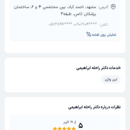
آدرس:
مشهد، احمد آباد، بین محتشمی 4 و 6، ساختمان
پزشکان ثامن، طبقه3
تلفن:
0901904****
،
0513846****
نمایش روی نقشه
خدمات دکتر راحله ابراهیمی
لیزر واژن
نظرات درباره دکتر راحله ابراهیمی
از
19
کاربر
5