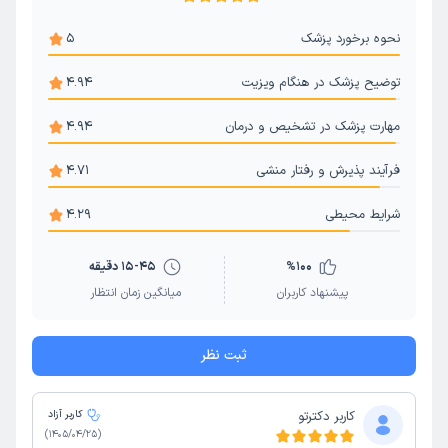
نحوه برخورد پزشک
5
توضیح پزشک در هنگام ویزیت
4.94
مهارت پزشک در تشخیص و درمان
4.94
فرآیند پذیرش و رفتار منشی
4.71
شرایط محیطی
4.29
100
%
15-45 دقیقه
پیشنهاد کاربران
میانگین زمان انتظار
ثبت نظر
کاربر دکترتو
کاربر آزاد
)
1405/04/25
(