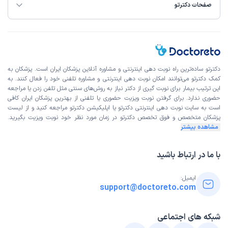
زمان انتظار:
0-15 دقیقه
صفحات دکترتو
با سلام دکتر و منشی ایشون خیلی خوش اخلاق وخوش برخورد
هستند و خانم دکتر خیلی با حوصله وصبور هستند
فرزانه
کاربر آزاد
دکترتو ساده‌ترین راه نوبت‌ دهی اینترنتی و مشاوره آنلاین پزشکان ایران است. پزشکان به
)
1404/06/20
(
کمک دکترتو می‌توانند امکان نوبت دهی اینترنتی و مشاوره تلفنی خود را فعال کنند. به
این ترتیب بیمار برای نوبت گیری از دکتر نیاز به روش‌های سنتی مثل تلفن زدن یا مراجعه
این پزشک را پیشنهاد میکنم
حضوری ندارد. برای گرفتن نوبت ویزیت حضوری یا تلفنی از بهترین پزشکان ایران کافی
است به
سایت نوبت دهی اینترنتی
دکترتو یا اپلیکیشن دکترتو مراجعه کنید و از
لیست
زمان انتظار:
0-15 دقیقه
پزشکان متخصص و فوق تخصص
دکترتو در زمان مورد نظر خود نوبت ویزیت بگیرید.
مشاهده بیشتر
من سزارین پیش خانم دکتر اججام دادم واقعا مهربون هستن
علت مراجعه:
مراقبت‌های بارداری و زایمان طبیعی یا سزارین
با ما در ارتباط باشید
ایمیل:
کاربر دکترتو
کاربر آزاد
support@doctoreto.com
)
1403/10/25
(
این پزشک را پیشنهاد میکنم
شبکه های اجتماعی
زمان انتظار:
45-90 دقیقه