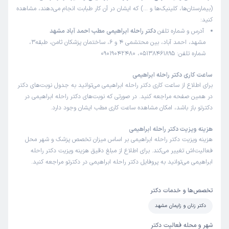
زمان انتظار:
بیش از 90 دقیقه
(بیمارستان‌ها، کلینیک‌ها و …) که ایشان در آن کار طبابت انجام می‌دهند، مشاهده
کنید:
دکتر عالی همه چی خوب فقط خیلی معطلی داشت حدود سه
آدرس و شماره تلفن
دکتر راحله ابراهیمی مطب احمد آباد مشهد
ساعت معطل شدیم
مشهد، احمد آباد، بین محتشمی 4 و 6، ساختمان پزشکان ثامن، طبقه3،
شماره تلفن: 05138461895، 09019042480
علت مراجعه:
مراقبت‌های بارداری و زایمان طبیعی یا سزارین
ساعت کاری دکتر راحله ابراهیمی
برای اطلاع از ساعت کاری دکتر راحله ابراهیمی می‌توانید به جدول نوبت‌های دکتر
آسیه
نوبت مطب از دکترتو
)
1404/08/13
(
در همین صفحه مراجعه کنید. در صورتی که نوبت‌های دکتر راحله ابراهیمی در
دکترتو باز باشد، امکان مشاهده ساعت کاری مطب ایشان وجود دارد.
این پزشک را پیشنهاد میکنم
زمان انتظار:
0-15 دقیقه
هزینه ویزیت دکتر راحله ابراهیمی
هزینه ویزیت دکتر راحله ابراهیمی بر اساس میزان تخصص پزشک و شهر محل
سلام من دو دفعه پیش خانم دکتر رفتم و الحمدلله راضی بودم
فعالیت‌اش تغییر می‌کند. برای اطلاع از مبلغ دقیق هزینه ویزیت دکتر راحله
با اینکه دفعه ی اول بود رفتم پیششون بهم نامه بیمارستان
ابراهیمی می‌توانید به پروفایل دکتر راحله ابراهیمی در دکترتو مراجعه کنید.
دادن .علت اینکه رفتم پیش ایشون دکتر قبلیم بسیار بداخلاق و
اصلا با بیمار ارتباط برقرار نمی‌کردن .ولی وقتی برای اولین بار
تخصص‌ها و خدمات دکتر
رفتم پیش دکتر ابراهیمی برخورد ملایم و مطلوبی داشتن که کلی
دکتر زنان و زایمان مشهد
از استرس زایمانم گرفته شد .ممنون دارشون هستم .وخیلی هم
با اطمینان قول اینکه روز زایمان میان پیشم تو بیمارستان رو
شهر و محله فعالیت دکتر