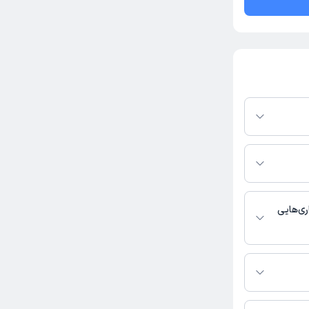
در پلتفرم دکترتو
ر صورت فعال بودن
ماره تماس، برنامه
خدمات پزشکی و
ری‌هایی
 دندانپزشک فعالیت
تماس بگیرید.