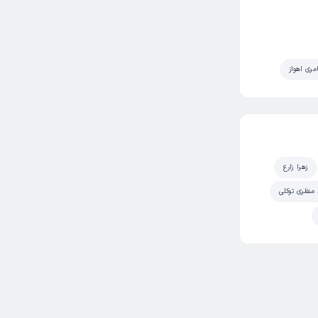
مری اهواز
زهرا زارع
منظری توکلی