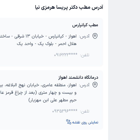
آدرس مطب دکتر پریسا هرمزی نیا
مطب کیانپارس
آدرس:
اهواز - کیانپارس - خیابان 13 
هلال احمر - بلوک یک - واحد یک
تلفن:
0916222****
درمانگاه دانشمند اهواز
آدرس:
اهواز، منطقه عامری، خیابان نهج البلاغه، 
و بیست و چهار متری (بعد از چراغ قرمز ع
حرم مطهر علی ابن مهزیار)
تلفن:
0935296****
نمایش روی نقشه