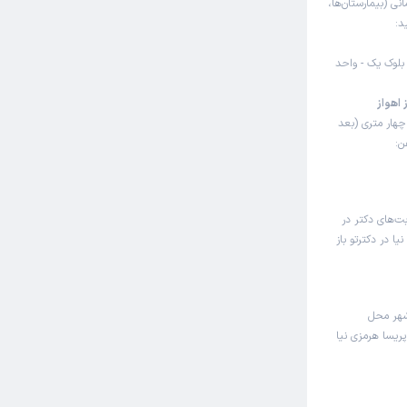
انی (بیمارستان‌ها،
د:
ل احمر - بلوک یک - واحد
 اهواز
چهار متری (بعد
ن:
بت‌های دکتر در
 در دکترتو باز
شهر محل
پریسا هرمزی نیا