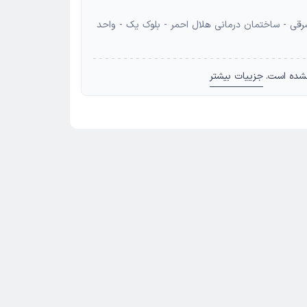
: اهواز - اهواز - کیانپارس - خیابان 13 شرقی - ساختمان درمانی هلال احمر - بلوک یک - واحد
شده است.
جزییات بیشتر