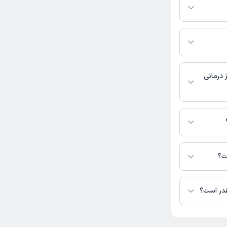
 پریسا هرمزی نیا به شرح
ال احمر - بلوک یک - واحد
 درمانی
رمزی نیا در دسترس
ت؟
قدر است؟