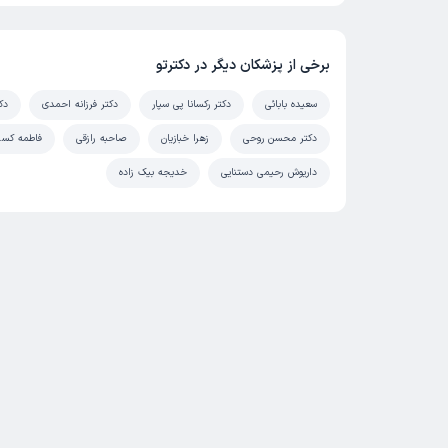
برخی از پزشکان دیگر در دکترتو
سعیده بابائی
دکتر رکسانا پی سپار
دکتر فرزانه احمدی
دک
دکتر محسن روحی
زهرا خبازیان
صاحبه رازقی
فاطمه کسر
داریوش رحیمی دستنایی
خدیجه بیک زاده