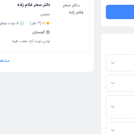
دکتر سحر غلام زاده
عمومی
5
(
3
نظر)
5
نوبت موفق
گچساران
اولین نوبت آزاد مطب:
فردا
مشاهد
 باز در پلتفرم
کنید. در صورت فعال
مطب، شماره تماس،
بط با خدمات
 باشد
ط با عمومی فعالیت