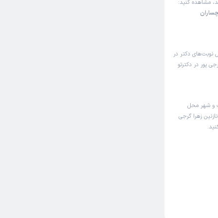
ند، مشاهده کنید:
چساران
ل نوبت‌های دکتر در
ی پور در دکترتو
ک و شهر محل
ازنین زهرا گرجی
نید.