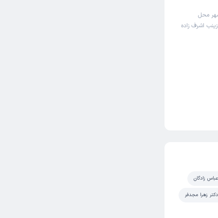
شهر محل
زینب اشرف زاده
باس زادگان
دکتر زهرا مجدفر