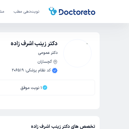
نوبت‌دهی مطب
مشا
دکتر زینب اشرف زاده
دکتر عمومی
گچساران
کد نظام پزشکی
:
206519
1
نوبت موفق
تخصص های دکتر زینب اشرف زاده