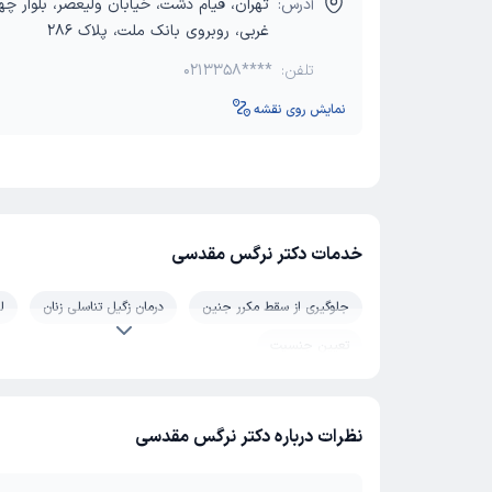
آدرس:
تهران، قیام دشت، خیابان ولیعصر، بلوار چ
غربی، روبروی بانک ملت، پلاک 286
تلفن:
0213358****
نمایش روی نقشه
خدمات دکتر نرگس مقدسی
جلوگیری از سقط مکرر جنین
درمان زگیل تناسلی زنان
ل
تعیین جنسیت
نظرات درباره دکتر نرگس مقدسی