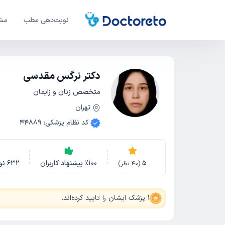
نوبت‌دهی مطب
مشا
دکتر نرگس مقدسی
متخصص زنان و زایمان
تهران
کد نظام پزشکی
:
44889
5
100
٪
پیشنهاد کاربران
632
نو
(
40
نظر)
1
پزشک ایشان را تایید کرده‌اند
.