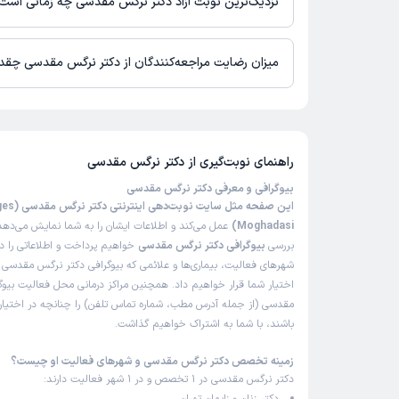
نزدیک‌ترین نوبت آزاد دکتر نرگس مقدسی چه زمانی است
متاسفانه ۲تاش نا موفق بوده و هیچ امیدی نداشتم ول
این دکتر خیلی خیلی امیدوار شدم معلومه دکتر دانا و ک
دکتر نرگس مقدسی از روز یکشنبه 18 مرداد 1405 بیمار جدید می‌پذیرند.
علت مراجعه:
درمان ناباروری با روش‌های تحریک تخمک‌گذاری
میزان رضایت مراجعه‌کنندگان از دکتر نرگس مقدسی چقد
تا کنون 40 نفر به دکتر نرگس مقدسی رای داده‌اند. میانگین امتیا
کاربر دکترتو
5 از 5 است.
ن
)
1404/11/07
(
راهنمای نوبت‌گیری از
دکتر نرگس مقدسی
این پزشک را پیشنهاد میکنم
زمان انتظار:
بیش از 90 دقیقه
بیوگرافی و معرفی دکتر نرگس مقدسی
این صفحه مثل سایت 
عالی بود
Moghadasi)
عمل می‌کند و اطلاعات ایشان را به شما نمایش می‌دهد.
بررسی
بیوگرافی دکتر نرگس مقدسی
خواهیم پرداخت و اطلاعاتی را د
شهرهای فعالیت، بیماری‌ها و علائمی که بیوگرافی دکتر نرگس مقدسی در
کاربر دکترتو
اختیار شما قرار خواهیم داد. همچنین مراکز درمانی محل فعالیت بیو
ن
)
1404/11/06
(
مقدسی (از جمله آدرس مطب، شماره تماس تلفن) را چنانچه در اختیار م
باشند، با شما به اشتراک خواهیم گذاشت.
این پزشک را پیشنهاد میکنم
زمان انتظار:
0-15 دقیقه
زمینه تخصص دکتر نرگس مقدسی و شهرهای فعالیت او چیست؟
دکتر نرگس مقدسی در 1 تخصص و در 1 شهر فعالیت دارند:
دکتر خیلی عالی و با تجربه و بسیار دلسوز و مهربان