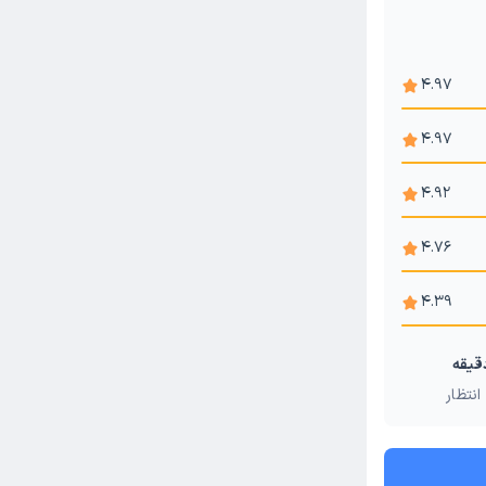
4.97
4.97
4.92
4.76
4.39
انتظار