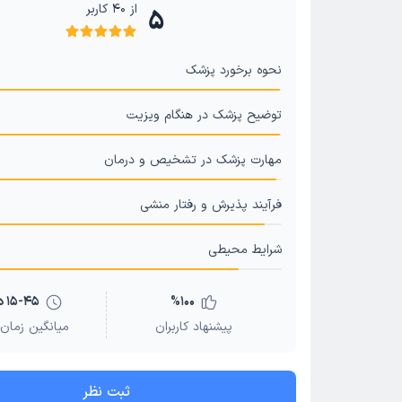
از
40
کاربر
5
نحوه برخورد پزشک
توضیح پزشک در هنگام ویزیت
مهارت پزشک در تشخیص و درمان
فرآیند پذیرش و رفتار منشی
شرایط محیطی
100
%
15-45 دقیقه
پیشنهاد کاربران
میانگین زمان 
ثبت نظر