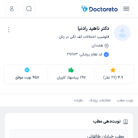
دکتر ناهید رادنیا
فلوشیپ اختلالات کف لگن در زنان
همدان
نوبت اینترنتی
کد نظام پزشکی
:
29873
4.9
(
26
نظر)
97
٪
پیشنهاد کاربران
457
نوبت موفق
نوبت مطب
اطلاعات پزشک
نظرات
نوبت‌دهی مطب
مطب خیابان طالقانی