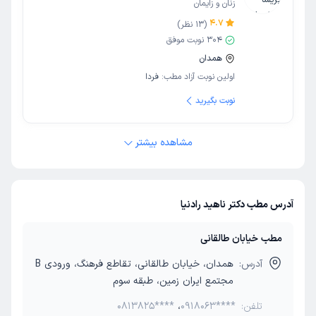
زنان و زایمان
4.7
(
13
نظر)
304
نوبت موفق
همدان
اولین نوبت آزاد مطب:
فردا
نوبت بگیرید
مشاهده بیشتر
آدرس مطب دکتر ناهید رادنیا
مطب خیابان طالقانی
آدرس:
همدان، خیابان طالقانی، تقاطع فرهنگ، ورودی B
مجتمع ایران زمین، طبقه سوم
تلفن:
0918063****
،
0813825****