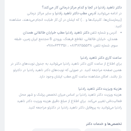
زمان انتظار:
0-15 دقیقه
دکتر ناهید رادنیا در کجا و کدام مرکز درمانی کار می‌کند؟
خوب
در ادامه می‌توانید
آدرس مطب دکتر ناهید رادنیا
و سایر مراکز درمانی
(بیمارستان‌ها، کلینیک‌ها و …) که ایشان در آن کار طبابت انجام می‌دهند، مشاهده
علت مراجعه:
درمان بیماری‌های التهابی لگن (PID)
کنید:
آدرس و شماره تلفن
دکتر ناهید رادنیا مطب خیابان طالقانی همدان
همدان، خیابان طالقانی، تقاطع فرهنگ، ورودی B مجتمع ایران زمین، طبقه
کاربر دکترتو
نوبت مطب از دکترتو
سوم، شماره تلفن: 08138255538 ، 09180632351
)
1404/10/01
(
این پزشک را پیشنهاد میکنم
ساعت کاری دکتر ناهید رادنیا
برای اطلاع از ساعت کاری دکتر ناهید رادنیا می‌توانید به جدول نوبت‌های دکتر در
زمان انتظار:
0-15 دقیقه
همین صفحه مراجعه کنید. در صورتی که نوبت‌های دکتر ناهید رادنیا در دکترتو
سالن انتظار با انتخاب خوب در رنگبندی صندلی ها فضای شاد و
باز باشد، امکان مشاهده ساعت کاری مطب ایشان وجود دارد.
صمیمی القا میکرد مدت انتظارم کم بود برخورد منشی مناسب
هزینه ویزیت دکتر ناهید رادنیا
بود و خود دکتر هم برای بیمار وقت میگذارند و برخورد خوبی
هزینه ویزیت دکتر ناهید رادنیا بر اساس میزان تخصص پزشک و شهر محل
داشتن در کل راضی بودم و پیشنهاد میکنم
فعالیت‌اش تغییر می‌کند. برای اطلاع از مبلغ دقیق هزینه ویزیت دکتر ناهید
علت مراجعه:
ارزیابی و درمان ناهنجاری‌های رحمی و تخمدانی
رادنیا می‌توانید به پروفایل دکتر ناهید رادنیا در دکترتو مراجعه کنید.
تخصص‌ها و خدمات دکتر
زهره
نوبت مطب از دکترتو
)
1404/09/16
(