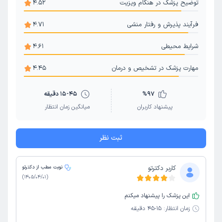
توضیح پزشک در هنگام ویزیت
4.52
فرآیند پذیرش و رفتار منشی
4.71
شرایط محیطی
4.61
مهارت پزشک در تشخیص و درمان
4.45
97
%
15-45 دقیقه
پیشنهاد کاربران
میانگین زمان انتظار
ثبت نظر
کاربر دکترتو
نوبت مطب از دکترتو
)
1405/04/01
(
این پزشک را پیشنهاد میکنم
زمان انتظار:
15-45 دقیقه