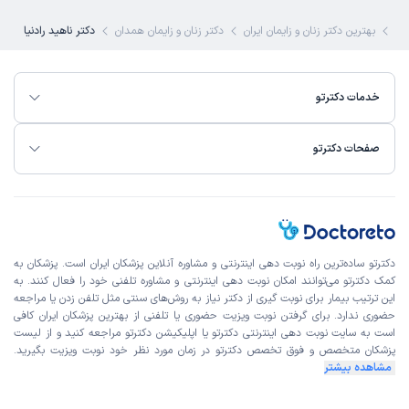
)
1404/09/03
(
کی
بهترین دکتر زنان و زایمان ایران
دکتر زنان و زایمان همدان
دکتر ناهید رادنیا
این پزشک را پیشنهاد میکنم
زمان انتظار:
0-15 دقیقه
خیلی خوب
خدمات دکترتو
علت مراجعه:
درمان مشکلات اندومتریوز و فیبروم رحم
صفحات دکترتو
کاربر دکترتو
نوبت مطب از دکترتو
)
1404/08/27
(
این پزشک را پیشنهاد میکنم
زمان انتظار:
45-90 دقیقه
دکترتو ساده‌ترین راه نوبت‌ دهی اینترنتی و مشاوره آنلاین پزشکان ایران است. پزشکان به
کمک دکترتو می‌توانند امکان نوبت دهی اینترنتی و مشاوره تلفنی خود را فعال کنند. به
همه چی عالی
این ترتیب بیمار برای نوبت گیری از دکتر نیاز به روش‌های سنتی مثل تلفن زدن یا مراجعه
حضوری ندارد. برای گرفتن نوبت ویزیت حضوری یا تلفنی از بهترین پزشکان ایران کافی
علت مراجعه:
درمان اختلالات قاعدگی (مانند خونریزی‌های غیرطبیعی)
است به
سایت نوبت دهی اینترنتی
دکترتو یا اپلیکیشن دکترتو مراجعه کنید و از
لیست
پزشکان متخصص و فوق تخصص
دکترتو در زمان مورد نظر خود نوبت ویزیت بگیرید.
مشاهده بیشتر
سمیه
نوبت مطب از دکترتو
)
1404/07/28
(