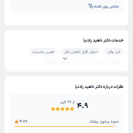
نمایش روی نقشه
خدمات دکتر ناهید رادنیا
لیزر واژن
درمان زگیل تناسلی زنان
تعیین جنسیت
جلوگیری از سقط مکرر جنین
اختلالات کف لگن
نظرات درباره دکتر ناهید رادنیا
از
26
کاربر
4.9
نحوه برخورد پزشک
4.79