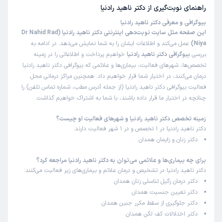
هم خانم دكتر هم محيط مطبشون همه چي عالي و اينكه با
راهنمای نوبت‌گیری از
دکتر ناهید رادنیا
صبوري زياد و توضيح كامل سعي ميكنن كمك كنن و اينكه خانم
بیوگرافی و معرفی دکتر ناهید رادنیا
منشي خيلي خانم محترمي هستن و با صبر و حوصله
این صفحه مثل سایت نوبت‌دهی اینترنتی دکتر ناهید رادنیا (Dr Nahid Rad
Niya)
عمل می‌کند و اطلاعات ایشان را به شما نمایش می‌دهد. در ادامه به
علت مراجعه:
ارزیابی و درمان ناهنجاری‌های رحمی و تخمدانی
بررسی
بیوگرافی دکتر ناهید رادنیا
خواهیم پرداخت و اطلاعاتی را در زمینه
تخصص‌ها، شهرهای فعالیت، بیماری‌ها و علائمی که بیوگرافی دکتر ناهید رادنیا
درمان می‌کنند، در اختیار شما قرار خواهیم داد. همچنین مراکز درمانی محل
کاربر دکترتو
نوبت مطب از دکترتو
)
1404/11/20
(
فعالیت بیوگرافی دکتر ناهید رادنیا (از جمله آدرس مطب، شماره تماس تلفن) را
چنانچه در اختیار ما قرار داده باشند، با شما به اشتراک خواهیم گذاشت.
این پزشک را پیشنهاد میکنم
زمان انتظار:
0-15 دقیقه
زمینه تخصص دکتر ناهید رادنیا و شهرهای فعالیت او چیست؟
دکتر ناهید رادنیا در 1 تخصص و در 1 شهر فعالیت دارند:
عالی بود
دکتر زنان و زایمان همدان
علت مراجعه:
مراقبت‌های بارداری و زایمان طبیعی یا سزارین
برای چه بیماری‌ها و علائمی می‌توان به دکتر ناهید رادنیا مراجعه کرد؟
دکتر ناهید رادنیا در تشخیص و درمان علائم و بیماری‌های زیر فعالیت می‌کنند:
دکتر درمان زگیل تناسلی زنان همدان
کاربر دکترتو
نوبت مطب از دکترتو
دکتر تعیین جنسیت همدان
)
1404/11/17
(
دکتر جلوگیری از سقط مکرر جنین همدان
این پزشک را پیشنهاد میکنم
دکتر اختلالات کف لگن همدان