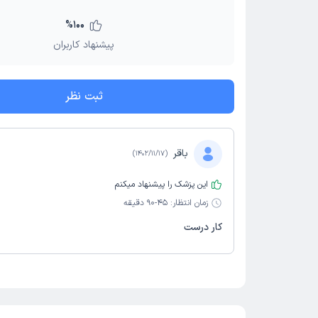
%
100
پیشنهاد کاربران
ثبت نظر
باقر
)
1402/11/17
(
این پزشک را پیشنهاد میکنم
زمان انتظار:
45-90 دقیقه
کار درست